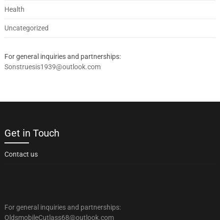
Health
Uncategorized
For general inquiries and partnerships:
Sonstruesis1939@outlook.com
Get in Touch
Contact us
For general inquiries and partnerships:
OldsmobileCutlass68@outlook.com