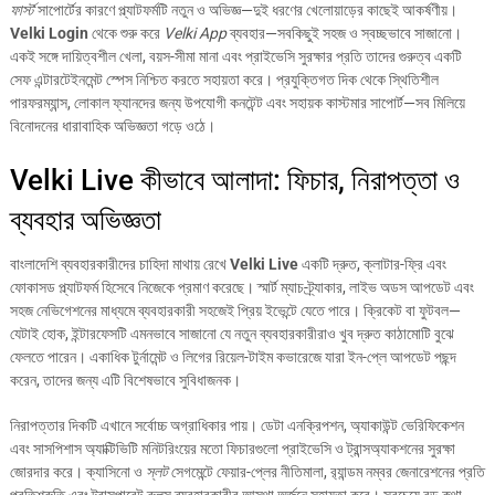
ফার্স্ট
সাপোর্টের কারণে প্ল্যাটফর্মটি নতুন ও অভিজ্ঞ—দুই ধরণের খেলোয়াড়ের কাছেই আকর্ষণীয়।
Velki Login
থেকে শুরু করে
Velki App
ব্যবহার—সবকিছুই সহজ ও স্বচ্ছভাবে সাজানো।
একই সঙ্গে দায়িত্বশীল খেলা, বয়স-সীমা মানা এবং প্রাইভেসি সুরক্ষার প্রতি তাদের গুরুত্ব একটি
সেফ এন্টারটেইনমেন্ট স্পেস নিশ্চিত করতে সহায়তা করে। প্রযুক্তিগত দিক থেকে স্থিতিশীল
পারফরম্যান্স, লোকাল ফ্যানদের জন্য উপযোগী কনটেন্ট এবং সহায়ক কাস্টমার সাপোর্ট—সব মিলিয়ে
বিনোদনের ধারাবাহিক অভিজ্ঞতা গড়ে ওঠে।
Velki Live কীভাবে আলাদা: ফিচার, নিরাপত্তা ও
ব্যবহার অভিজ্ঞতা
বাংলাদেশি ব্যবহারকারীদের চাহিদা মাথায় রেখে
Velki Live
একটি দ্রুত, ক্লাটার-ফ্রি এবং
ফোকাসড প্ল্যাটফর্ম হিসেবে নিজেকে প্রমাণ করেছে। স্মার্ট ম্যাচ-ট্র্যাকার, লাইভ অডস আপডেট এবং
সহজ নেভিগেশনের মাধ্যমে ব্যবহারকারী সহজেই প্রিয় ইভেন্টে যেতে পারে। ক্রিকেট বা ফুটবল—
যেটাই হোক, ইন্টারফেসটি এমনভাবে সাজানো যে নতুন ব্যবহারকারীরাও খুব দ্রুত কাঠামোটি বুঝে
ফেলতে পারেন। একাধিক টুর্নামেন্ট ও লিগের রিয়েল-টাইম কভারেজে যারা ইন-প্লে আপডেট পছন্দ
করেন, তাদের জন্য এটি বিশেষভাবে সুবিধাজনক।
নিরাপত্তার দিকটি এখানে সর্বোচ্চ অগ্রাধিকার পায়। ডেটা এনক্রিপশন, অ্যাকাউন্ট ভেরিফিকেশন
এবং সাসপিশাস অ্যাক্টিভিটি মনিটরিংয়ের মতো ফিচারগুলো প্রাইভেসি ও ট্রান্সঅ্যাকশনের সুরক্ষা
জোরদার করে। ক্যাসিনো ও
স্লট
সেগমেন্টে ফেয়ার-প্লের নীতিমালা, র‍্যান্ডম নম্বর জেনারেশনের প্রতি