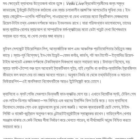
সব ক্ষেত্রেই ফ্যানদের উত্তেজনা থাকে তুঙ্গে।
Velki Live
ক্রিকেটপ্রেমীদের জন্য সমৃদ্ধ
কাভারেজ, টুর্নামেন্ট-ভিত্তিক কাঠামো এবং ম্যাচ চলাকালীন তাত্ক্ষণিক আপডেটের সুবিধা দেয়। ইন-
ম্যাচ মোমেন্টস—ওপেনিং পার্টনারশিপ, পাওয়ারপ্লে বা ডেথ ওভারের মতো ক্রিটিকাল ফেজগুলোর
রিয়েল-টাইম তথ্য একজন দর্শককে আরও ইনভলভড রাখে। যারা পরিসংখ্যান ভালোবাসেন, তাদের
জন্য ব্যাটার-বোলার ম্যাচআপ বা সাম্প্রতিক ফর্ম-ফ্যাক্টরের মতো ডেটা পয়েন্ট দেখা বিশেষভাবে
সহায়ক হতে পারে, যা খেলা দেখার মজা বাড়ায়।
ফুটবল সেগমেন্টে ইউরোপিয়ান লিগ, আন্তর্জাতিক কাপ এবং আঞ্চলিক প্রতিযোগিতার বৈচিত্র্য নজর
কাড়ে। ম্যাচ-পূর্ব বিশ্লেষণ, ইন-গেম ইভেন্ট—যেমন কর্নার, কার্ডস, শট অন টার্গেট—ইত্যাদির রিয়েল-
টাইম আপডেট একজন দর্শককে টেকনিক্যাল দিকগুলো ধরতে সহায়তা করে। উদাহরণ হিসেবে, বড়
ম্যাচে ফাস্ট-টেম্পো শুরু হলে অনেকেই ট্যাকটিকাল সুইচ, হাই প্রেসিং বা কনটার-অ্যাটাকিং ট্রানজিশন
কীভাবে ফল বদলে দেয় তা নজরে আনতে পারেন। অনুমান নির্ভর না থেকে তথ্যভিত্তিক ও সচেতন
ভিউয়ারশিপ—এই মানসিকতা বিনোদনটিকে আরও ইন্টেলিজেন্ট করে তোলে।
ক্যাসিনো ও
স্লট
গেমিং সেকশনে ভিন্নধর্মী ফান-ফ্যাক্টর যোগ হয়। এখানে থিমেটিক স্লট, টেবিল গেম
এবং লাইভ-ডিলার অভিজ্ঞতা—সব মিলিয়ে এক ধরনের ইমার্সিভ ফিল তৈরি করে। তবে ক্যাসিনো
বিনোদনে ফেয়ার-প্লে এবং র‍্যান্ডমনেস বুঝে খেলা জরুরি। অনেক ব্যবহারকারী ছোট সেশন, টাইম-
লিমিট ও বাজেট-কন্ট্রোল অনুসরণ করে এন্টারটেইনমেন্টটিকে স্বাস্থ্যকর রাখেন। দায়িত্বশীল খেলার
সরঞ্জাম থাকায় যে কেউ নিজের সীমা নির্ধারণ করে খেলতে পারেন, যা দীর্ঘমেয়াদি আনন্দ নিশ্চিত করতে
সহায়তা করে।