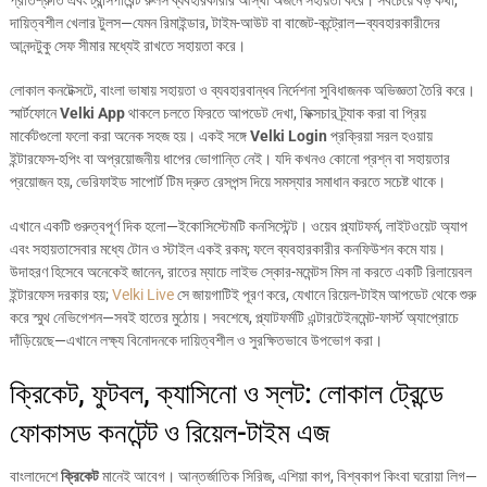
প্রতিশ্রুতি এবং ট্রান্সপারেন্ট রুলস ব্যবহারকারীর আস্থা অর্জনে সহায়তা করে। সবচেয়ে বড় কথা,
দায়িত্বশীল খেলার টুলস—যেমন রিমাইন্ডার, টাইম-আউট বা বাজেট-কন্ট্রোল—ব্যবহারকারীদের
আনন্দটুকু সেফ সীমার মধ্যেই রাখতে সহায়তা করে।
লোকাল কনটেক্সটে, বাংলা ভাষায় সহায়তা ও ব্যবহারবান্ধব নির্দেশনা সুবিধাজনক অভিজ্ঞতা তৈরি করে।
স্মার্টফোনে
Velki App
থাকলে চলতে ফিরতে আপডেট দেখা, ফিক্সচার ট্র্যাক করা বা প্রিয়
মার্কেটগুলো ফলো করা অনেক সহজ হয়। একই সঙ্গে
Velki Login
প্রক্রিয়া সরল হওয়ায়
ইন্টারফেস-হপিং বা অপ্রয়োজনীয় ধাপের ভোগান্তি নেই। যদি কখনও কোনো প্রশ্ন বা সহায়তার
প্রয়োজন হয়, ভেরিফাইড সাপোর্ট টিম দ্রুত রেসপন্স দিয়ে সমস্যার সমাধান করতে সচেষ্ট থাকে।
এখানে একটি গুরুত্বপূর্ণ দিক হলো—ইকোসিস্টেমটি কনসিস্টেন্ট। ওয়েব প্ল্যাটফর্ম, লাইটওয়েট অ্যাপ
এবং সহায়তাসেবার মধ্যে টোন ও স্টাইল একই রকম; ফলে ব্যবহারকারীর কনফিউশন কমে যায়।
উদাহরণ হিসেবে অনেকেই জানেন, রাতের ম্যাচে লাইভ স্কোর-মমেন্টস মিস না করতে একটি রিলায়েবল
ইন্টারফেস দরকার হয়;
Velki Live
সে জায়গাটিই পূরণ করে, যেখানে রিয়েল-টাইম আপডেট থেকে শুরু
করে স্মুথ নেভিগেশন—সবই হাতের মুঠোয়। সবশেষে, প্ল্যাটফর্মটি এন্টারটেইনমেন্ট-ফার্স্ট অ্যাপ্রোচে
দাঁড়িয়েছে—এখানে লক্ষ্য বিনোদনকে দায়িত্বশীল ও সুরক্ষিতভাবে উপভোগ করা।
ক্রিকেট, ফুটবল, ক্যাসিনো ও স্লট: লোকাল ট্রেন্ডে
ফোকাসড কনটেন্ট ও রিয়েল-টাইম এজ
বাংলাদেশে
ক্রিকেট
মানেই আবেগ। আন্তর্জাতিক সিরিজ, এশিয়া কাপ, বিশ্বকাপ কিংবা ঘরোয়া লিগ—