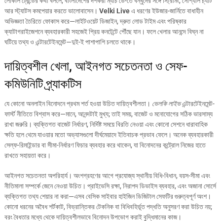
লোকাল ট্রেন্ডের কথা বললে, বাংলাদেশের দর্শকরা ম্যাচ ডে-তে বন্ধুদের সঙ্গে স্ট্রিমিং, সোশ্যাল চ্যাট
আর স্ট্যাটস কমপেয়ার করতে ভালোবাসেন।
Velki Live
এ ধরণের ইউজার-জার্নিতে বাধাহীন
অভিজ্ঞতা তৈরিতে ফোকাস করে—লাইটওয়েট ডিজাইন, দ্রুত লোড টাইম এবং পরিষ্কার
ক্যাটাগরাইজেশনে ব্যবহারকারী সহজেই প্রিয় কনটেন্টে পৌঁছে যান। ফলে খেলার আনন্দে বিঘ্ন না
ঘটিয়ে তথ্য ও এন্টারটেইনমেন্ট—দুই-ই পাশাপাশি চলতে থাকে।
দায়িত্বশীল খেলা, আইনগত সচেতনতা ও সেফ-
কমিউনিটি প্র্যাকটিস
যে কোনো অনলাইন বিনোদনে প্রথম শর্ত হওয়া উচিত দায়িত্বশীলতা।
ভেলকি লাইভ
এন্টারটেইনমেন্ট-
ফার্স্ট নীতিতে বিশ্বাস করে—মানে, আনন্দটাই মুখ্য; তাই সময়, বাজেট ও মনোযোগের সঠিক ভারসাম্য
রাখা জরুরি। ব্যক্তিগত বাজেট নির্ধারণ, নির্দিষ্ট সময়ে বিরতি নেওয়া এবং কোনো সেশনে ধারাবাহিক
ক্ষতি হলে থেমে যাওয়ার মতো অভ্যাসগুলো দীর্ঘমেয়াদে ইতিবাচক প্রভাব ফেলে। অনেক ব্যবহারকারী
সেল্ফ-রিমাইন্ডার বা সীমা-নির্ধারণ ফিচার ব্যবহার করে থাকেন, যা বিনোদনের কন্ট্রোল নিজের হাতে
রাখতে সহায়তা করে।
আইনগত সচেতনতা অপরিহার্য। অংশগ্রহণের আগে প্রযোজ্য স্থানীয় বিধি-বিধান, বয়স-সীমা এবং
নীতিমালা সম্পর্কে জেনে নেওয়া উচিত। প্রাইভেসি রক্ষা, নিরাপদ ডিভাইস ব্যবহার, এবং অজানা সোর্সে
ব্যক্তিগত তথ্য শেয়ার না করা—এসব বেসিক সাইবার হাইজিন ডিজিটাল সেফটির গুরুত্বপূর্ণ অংশ।
কোনো ধরনের অবৈধ শর্টকাট, বিভ্রান্তিকর টেকনিক বা বিধিবহির্ভূত পদ্ধতি অনুসরণ করা উচিত নয়;
বরং বৈধতার মধ্যে থেকে দায়িত্বশীলভাবে বিনোদন উপভোগ করাই বুদ্ধিমানের কাজ।