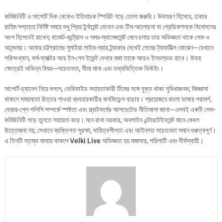
কমিউনিটি ও সাপোর্ট দিক থেকেও ইতিবাচক স্পিরিট গড়ে তোলা জরুরি। উদাহরণ হিসেবে, ঢাকার
রাহিম সপ্তাহে নির্দিষ্ট সময়ে শুধু প্রিয় টুর্নামেন্ট দেখেন এবং টিম-আলোচনা বা প্রেডিকশনকে বিনোদনের
অংশ হিসেবেই রাখেন; বাজেট-কন্ট্রোল ও সময়-ম্যানেজমেন্ট মেনে চলায় তার অভিজ্ঞতা থাকে সেফ ও
আনন্দময়। আবার চট্টগ্রামের সুমাইয়া লাইভ-ম্যাচ ট্র্যাকার দেখেই গেমের ট্যাকটিক্স বোঝেন—যেখানে
পরিসংখ্যান, ফর্ম-ফ্যাক্টর আর ইন-গেম ইভেন্ট দেখার মজা তাকে আরও ইনভল্ভড রাখে। উভয়
ক্ষেত্রেই অভিন্ন বিষয়—সচেতনতা, সীমা মানা এবং তথ্যভিত্তিক ভিউইং।
সাপোর্ট-চ্যানেল নিয়ে বললে, ভেরিফাইড সহায়তাকারী টিমের সঙ্গে যুক্ত থাকা সুবিধাজনক; জিজ্ঞাসা
থাকলে সময়মতো উত্তর পাওয়া ব্যবহারকারীর কনফিডেন্স বাড়ায়। প্রয়োজনে বাংলা ভাষায় পরামর্শ,
ফেয়ার-প্লে পলিসি সম্পর্কে স্পষ্টতা এবং প্ল্যাটফর্মের আপডেটেড নীতিমালা জানা—এসবই একটি সেফ-
কমিউনিটি গড়ে তুলতে সহায়তা করে। মনে রাখা দরকার, অনলাইন এন্টারটেইনমেন্ট মানে কেবল
উত্তেজনা নয়; সেখানে ব্যক্তিগত সুরক্ষা, দায়িত্বশীলতা এবং আইনগত সচেতনতা সমান গুরুত্বপূর্ণ।
এ তিনটি স্তম্ভ মাথায় থাকলে
Velki Live
অভিজ্ঞতা হয় মজাদার, পরিপাটি এবং দীর্ঘস্থায়ী।