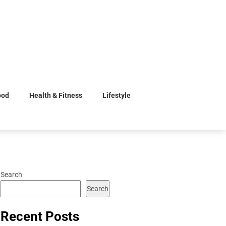
ood
Health & Fitness
Lifestyle
Search
Search
Recent Posts