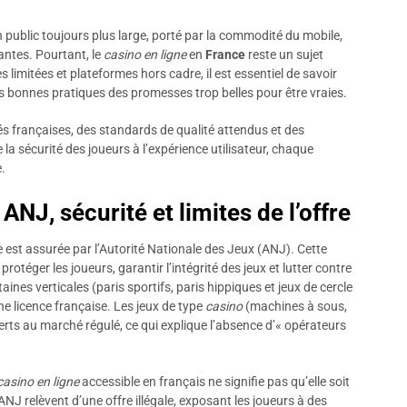
 public toujours plus large, porté par la commodité du mobile,
antes. Pourtant, le
casino en ligne
en
France
reste un sujet
es limitées et plateformes hors cadre, il est essentiel de savoir
et les bonnes pratiques des promesses trop belles pour être vraies.
tés françaises, des standards de qualité attendus et des
a sécurité des joueurs à l’expérience utilisateur, chaque
.
ANJ, sécurité et limites de l’offre
ne est assurée par l’Autorité Nationale des Jeux (ANJ). Cette
rotéger les joueurs, garantir l’intégrité des jeux et lutter contre
nes verticales (paris sportifs, paris hippiques et jeux de cercle
ne licence française. Les jeux de type
casino
(machines à sous,
verts au marché régulé, ce qui explique l’absence d’« opérateurs
casino en ligne
accessible en français ne signifie pas qu’elle soit
l’ANJ relèvent d’une offre illégale, exposant les joueurs à des