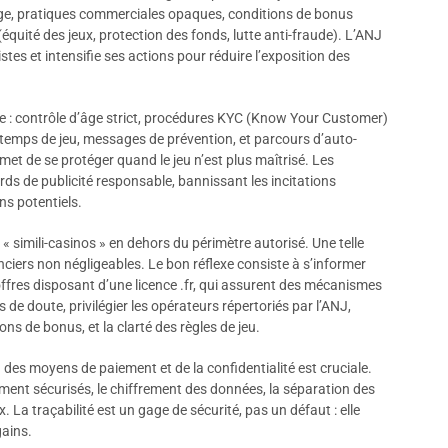
tige, pratiques commerciales opaques, conditions de bonus
équité des jeux, protection des fonds, lutte anti-fraude). L’ANJ
stes et intensifie ses actions pour réduire l’exposition des
e : contrôle d’âge strict, procédures KYC (Know Your Customer)
du temps de jeu, messages de prévention, et parcours d’auto-
rmet de se protéger quand le jeu n’est plus maîtrisé. Les
ds de publicité responsable, bannissant les incitations
ns potentiels.
« simili-casinos » en dehors du périmètre autorisé. Une telle
ciers non négligeables. Le bon réflexe consiste à s’informer
 offres disposant d’une licence .fr, qui assurent des mécanismes
 de doute, privilégier les opérateurs répertoriés par l’ANJ,
ions de bonus, et la clarté des règles de jeu.
n des moyens de paiement et de la confidentialité est cruciale.
ent sécurisés, le chiffrement des données, la séparation des
 La traçabilité est un gage de sécurité, pas un défaut : elle
gains.