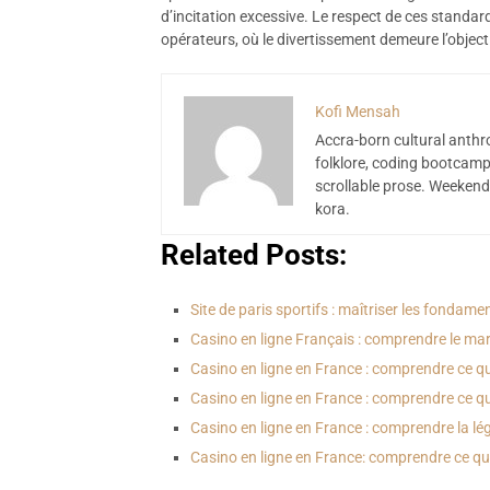
d’incitation excessive. Le respect de ces standard
opérateurs, où le divertissement demeure l’objecti
Kofi Mensah
Accra-born cultural anthr
folklore, coding bootcamp
scrollable prose. Weekend
kora.
Related Posts:
Site de paris sportifs : maîtriser les fondam
Casino en ligne Français : comprendre le ma
Casino en ligne en France : comprendre ce qu
Casino en ligne en France : comprendre ce qu
Casino en ligne en France : comprendre la lé
Casino en ligne en France: comprendre ce qu