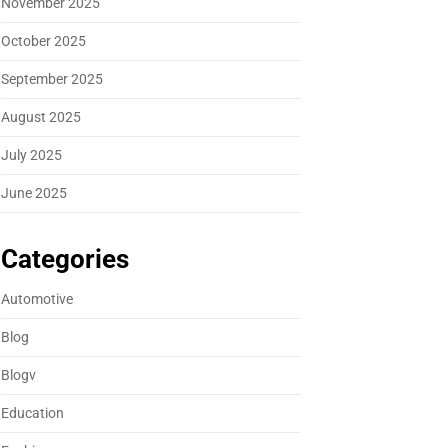
November 2025
October 2025
September 2025
August 2025
July 2025
June 2025
Categories
Automotive
Blog
Blogv
Education