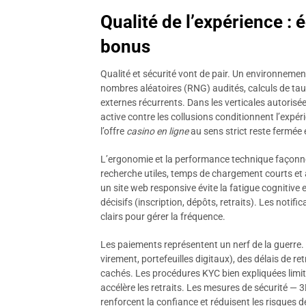
Qualité de l’expérience :
bonus
Qualité et sécurité vont de pair. Un environnement
nombres aléatoires (RNG) audités, calculs de taux
externes récurrents. Dans les verticales autorisées 
active contre les collusions conditionnent l’expéri
l’offre
casino en ligne
au sens strict reste fermée
L’ergonomie et la performance technique façonnent 
recherche utiles, temps de chargement courts et 
un site web responsive évite la fatigue cognitive 
décisifs (inscription, dépôts, retraits). Les notifi
clairs pour gérer la fréquence.
Les paiements représentent un nerf de la guerre.
virement, portefeuilles digitaux), des délais de re
cachés. Les procédures KYC bien expliquées limite
accélère les retraits. Les mesures de sécurité — 3
renforcent la confiance et réduisent les risques 