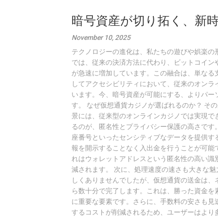
暗号資産が切り拓く、新
November 10, 2025
テクノロジーの進化は、私たちの遊びや娯楽の
では、従来の決済方法に代わり、ビットコイン
が急速に増加しています。この融合は、単なる
してアクセシビリティにおいて、従来のオンラ
います。今、暗号資産が可能にする、よりパー
す。 なぜ仮想通貨カジノが選ばれるのか？ そ
景には、従来型のオンラインカジノでは実現で
るのが、匿名性とプライバシー保護の高さです
座番号といったセンシティブなデータを提供す
報を開示することなく入出金を行うことが可能
れはウォレットアドレスという匿名性の高い識
減されます。 次に、処理速度の速さも大きな
しくありませんでしたが、仮想通貨の送金は、
ら数十分で完了します。これは、勝った資金を
に重要な要素です。さらに、手数料の安さも見
するコストが削減されるため、ユーザーはより