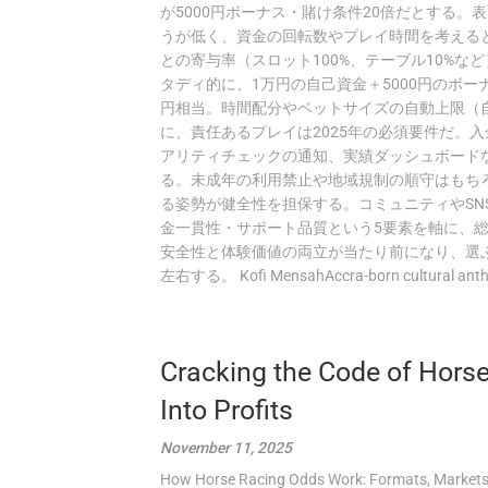
が5000円ボーナス・賭け条件20倍だとする
うが低く、資金の回転数やプレイ時間を考える
との寄与率（スロット100%、テーブル10%
タディ的に、1万円の自己資金＋5000円のボー
円相当。時間配分やベットサイズの自動上限（
に、責任あるプレイは2025年の必須要件だ。
アリティチェックの通知、実績ダッシュボード
る。未成年の利用禁止や地域規制の順守はもち
る姿勢が健全性を担保する。コミュニティやSN
金一貫性・サポート品質という5要素を軸に、
安全性と体験価値の両立が当たり前になり、選
左右する。 Kofi MensahAccra-born cultural anthropo
Cracking the Code of Horse
Into Profits
November 11, 2025
How Horse Racing Odds Work: Formats, Markets, 