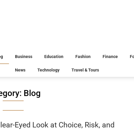
og
Business
Education
Fashion
Finance
F
News
Technology
Travel & Tours
egory:
Blog
ear-Eyed Look at Choice, Risk, and