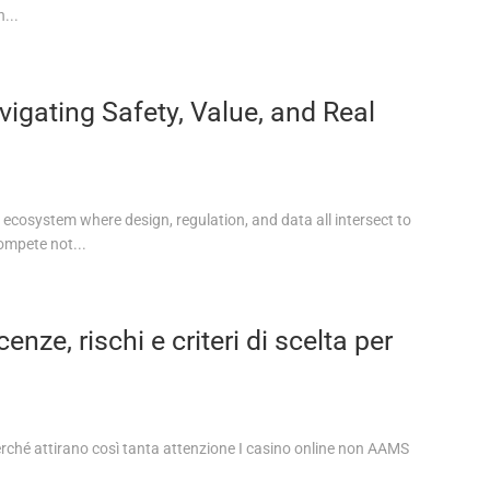
...
igating Safety, Value, and Real
 ecosystem where design, regulation, and data all intersect to
ompete not...
nze, rischi e criteri di scelta per
rché attirano così tanta attenzione I casino online non AAMS