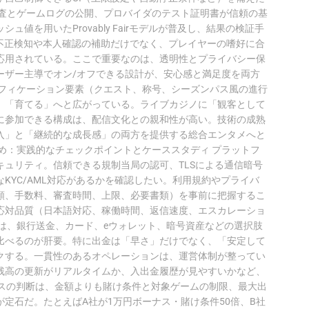
監査とゲームログの公開、プロバイダのテスト証明書が信頼の基
値を用いたProvably Fairモデルが普及し、結果の検証手
は不正検知や本人確認の補助だけでなく、プレイヤーの嗜好に合
応用されている。ここで重要なのは、透明性とプライバシー保
ーザー主導でオン/オフできる設計が、安心感と満足度を両方
ーミフィケーション要素（クエスト、称号、シーズンパス風の進行
」「育てる」へと広がっている。ライブカジノに「観客として
に参加できる構成は、配信文化との親和性が高い。技術の成熟
入」と「継続的な成長感」の両方を提供する総合エンタメへと
め：実践的なチェックポイントとケーススタディ プラットフ
ュリティ。信頼できる規制当局の認可、TLSによる通信暗号
KYC/AML対応があるかを確認したい。利用規約やプライバ
額、手数料、審査時間、上限、必要書類）を事前に把握するこ
応対品質（日本語対応、稼働時間、返信速度、エスカレーショ
は、銀行送金、カード、eウォレット、暗号資産などの選択肢
比べるのが肝要。特に出金は「早さ」だけでなく、「安定して
クする。一貫性のあるオペレーションは、運営体制が整ってい
残高の更新がリアルタイムか、入出金履歴が見やすいかなど、
ナスの判断は、金額よりも賭け条件と対象ゲームの制限、最大出
定石だ。たとえばA社が1万円ボーナス・賭け条件50倍、B社