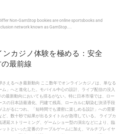
ffer Non-GamStop bookies are online sportsbooks and
exclusion network known as GamStop....
ラインカジノ体験を極める：安全
方の最前線
押さえるべき最新動向 ここ数年でオンラインカジノは、単なる
ーム」へと進化した。モバイル中心の設計、ライブ配信の没入
5年の最新動向においても揺るがない。特に日本市場では、ロー
ースの日本語最適化、円建て残高、ローカルに馴染む決済手段
が上がるにつれ、「短時間でも濃密に楽しめる設計」への需要
など、数十秒で結果が出るタイトルが急増している。 ライブカ
低遅延ストリーミング、ゲームショー型の演出などにより、臨
レットといった定番のテーブルゲームに加え、マルチプレイヤ