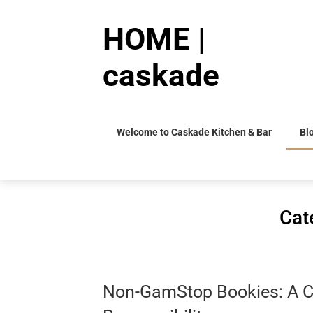
Skip
to
HOME |
content
caskade
Welcome to Caskade Kitchen & Bar
Bl
Cat
Non-GamStop Bookies: A Cl