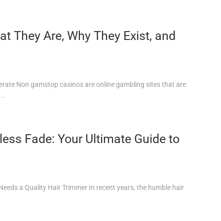
 They Are, Why They Exist, and
ate Non gamstop casinos are online gambling sites that are
..
less Fade: Your Ultimate Guide to
eeds a Quality Hair Trimmer In recent years, the humble hair