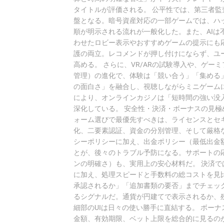
タイトルが評価される。 公平性では、第三者
盤となる。暗号資産対応の一部ゲームでは、ハッシュ
順が明示される流れが一般化した。また、AI
わせたロビー表示やおすすめゲームの提示にも
護の両立。レコメンドが押し付けにならず、ユ
高める。 さらに、VR/ARの試験導入や、ゲ
管理）の進化で、体験は「競い合う」「集める
の面白さ」を融合し、視聴しながらミニゲーム
により、オンラインカジノは「短時間の強い没
深化している。 安全性・決済・ボーナスの見極
ォーム選びで最優先すべきは、ライセンスとセキ
化、二要素認証、資金の分別管理、そして厳格な
シーポリシーに加え、出金ポリシー（最低出金
とが、後々のトラブル予防になる。サポートの
ンの明確さ）も、実用上の安心材料だ。 決済で
に加え、処理スピードと手数料の総コストを見
承認されるか」「追加書類の要否」までチェッ
るシグナルだ。通貨が円建てで表示されるか、
細部のUIは日々の使い勝手に直結する。 ボー
金額、有効期限、ベット上限を総合的に見るのが