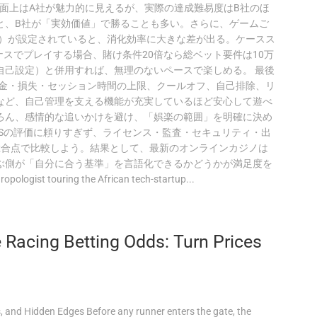
。表面上はA社が魅力的に見えるが、実際の達成難易度はB社のほ
と、B社が「実効価値」で勝ることも多い。さらに、ゲームご
など）が設定されていると、消化効率に大きな差が出る。ケースス
ナスでプレイする場合、賭け条件20倍なら総ベット要件は10万
自己設定）と併用すれば、無理のないペースで楽しめる。 最後
入金・損失・セッション時間の上限、クールオフ、自己排除、リ
など、自己管理を支える機能が充実しているほど安心して遊べ
ろん、感情的な追いかけを避け、「娯楽の範囲」を明確に決め
Sの評価に頼りすぎず、ライセンス・監査・セキュリティ・出
総合点で比較しよう。結果として、最新のオンラインカジノは
ぶ側が「自分に合う基準」を言語化できるかどうかが満足度を
logist touring the African tech-startup...
 Racing Betting Odds: Turn Prices
and Hidden Edges Before any runner enters the gate, the