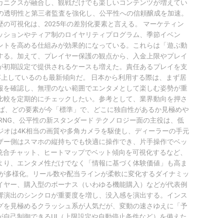
カニクスが融合し、観戦だけでも楽しいコンテンツが増えてい
）の透明性と第三者監査を強化し、公平性への信頼醸成を加速。
の可視化は、2025年の差別化要素と言える。 マーケティン
ッションやティア制のロイヤリティプログラム、季節イベン
ントを高める仕組みが効果的になっている。これらは「遊ぶ動
する。加えて、プレイヤー保護の観点から、入金上限やプレイ
が初期設定で提供されるケースも増えた。責任あるプレイを支
に浮上しているのも最新傾向だ。 日本から利用する際は、まず居
報を確認し、無理のない範囲でエンタメとして楽しむ姿勢が重
比較を定期的にチェックしたい。参考として、業界動向を押さ
れば、どの要素が今「標準」で、どこに独自性があるか見極めや
RNG、公平性の新スタンダード テクノロジー面の主役は、低
ジオは4K相当の画質や多角カメラを駆使し、ディーラーの手元
ザー側はスマホの縦持ちでも快適に操作でき、片手操作でベッ
や統合チャット、ヒートマップでベット傾向を可視化するなど、
より、エンタメ性だけでなく「情報に基づく体験価値」も高ま
スが多様化。リール数や配当ラインが柔軟に変化するダイナミッ
イヤー、購入型のボーナス（いわゆる機能購入）などが代表例
響演出のシンクロが重要度を増し、没入感を演出する。インス
グを見極めるクラッシュ系が人気だが、変動の速さゆえに「予
が自己制御できるUI（上限設定や自動停止条件など）を備えた