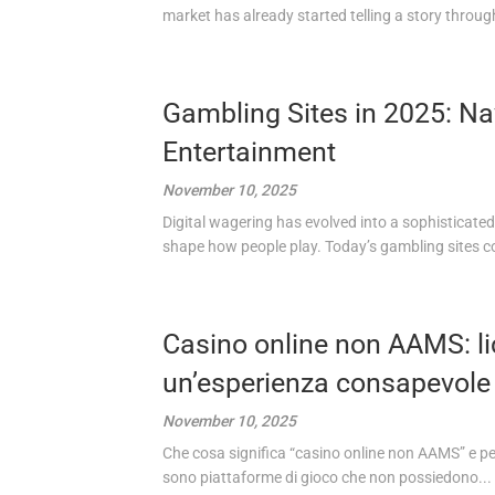
market has already started telling a story through
Gambling Sites in 2025: Nav
Entertainment
November 10, 2025
Digital wagering has evolved into a sophisticated
shape how people play. Today’s gambling sites c
Casino online non AAMS: lice
un’esperienza consapevole
November 10, 2025
Che cosa significa “casino online non AAMS” e pe
sono piattaforme di gioco che non possiedono...