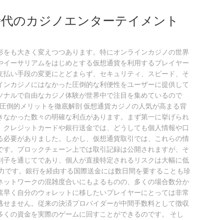
時代のカジノエンターテイメント
形をも大きく変えつつあります。特にオンラインカジノの世界
やイーサリアムをはじめとする仮想通貨を利用するプレイヤー
支払い手段の変更にとどまらず、セキュリティ、スピード、そ
インカジノにはなかった圧倒的な利便性をユーザーに提供して
ソナルで自由なカジノ体験が世界中で注目を集めているので
の圧倒的メリットを徹底解剖 仮想通貨カジノの人気が高まる背
きなかった数々の明確な利点があります。まず第一に挙げられ
。クレジットカードや銀行送金では、どうしても個人情報や口
る必要がありました。しかし、仮想通貨取引では、これらの情
です。ブロックチェーン上では取引記録は公開されますが、そ
別子を通じてであり、個人が直接特定されるリスクは大幅に低
魅力です。銀行を経由する国際送金には数日間を要することも珍
ネットワークの混雑度合いにもよるものの、多くの場合数分か
素早く自分のウォレットに移したいプレイヤーにとっては非常
逃せません。従来の決済プロバイダーが中間手数料として徴収
多くの資金を実際のゲームに回すことができるのです。 そし