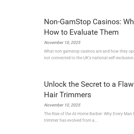
Non-GamStop Casinos: What
How to Evaluate Them
November 10, 2025
What non gamstop casinos are and how they oper
not connected to the UK’s national self-exclusion.
Unlock the Secret to a Flaw
Hair Trimmers
November 10, 2025
The Rise of the At-Home Barber: Why Every Man N
trimmer has evolved from a...