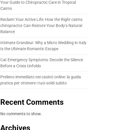
Your Guide to Chiropractic Care in Tropical
Cairns
Reclaim Your Active Life: How the Right cairns
chiropractor Can Restore Your Body’s Natural
Balance
Intimate Grandeur: Why a Micro Wedding in Italy
Is the Ultimate Romantic Escape
Cat Emergency Symptoms: Decode the Silence
Before a Crisis Unfolds
Prelievo immediato nei casinò online: la guida
pratica per ottenere i tuoi soldi subito
Recent Comments
No comments to show.
Archives