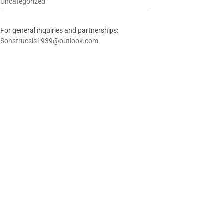
Uncategorized
For general inquiries and partnerships:
Sonstruesis1939@outlook.com