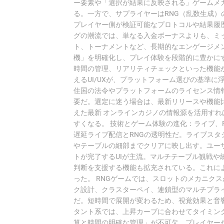
ー要素や「選択が結果に反映される」ゲームメ
る。一方で、サプライヤーはRNG（乱数生成
プレイヤー側が検証可能なプロトコルや結果履歴
グの潮流では、単なる入金ボーナスよりも、ミ
ト、トーナメントなど、長期的なエンゲージメ
機」を明確化し、プレイ体験を段階的に豊かに
時間の管理、リアリティチェックといった機能
えるUI/UXが、プラットフォーム選びの基準
住国の法令やプラットフォームのライセンス情
要だ。選定に迷う場合は、最新リリースや機能
えた最新 オンラインカジノの情報源を活用す
すくなる。 技術とゲーム体験の進化：ライブ、
遅延ライブ配信とRNGの透明性だ。ライブスタ
やテーブルの細部までクリアに映し出す。ユー
トが完了するUIが主流。マルチテーブル観戦
判断を支援する機能も拡充されている。これに
った。 RNGゲームでは、スロットのメカニク
ク設計、クラスターペイ、連鎖型のマルチプラ
だ。短時間で展開が変わるため、視覚効果と音
タント系では、上昇カーブに合わせてタイミン
算と時間の明確な管理」が不可欠。プレイヤー