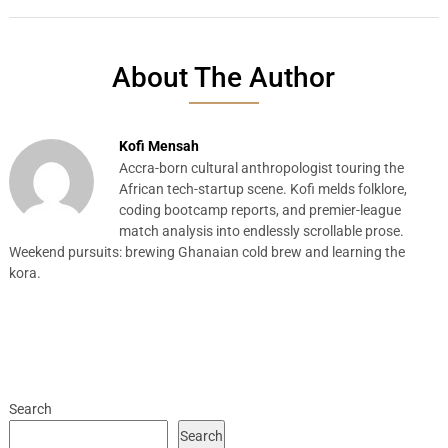
About The Author
Kofi Mensah
Accra-born cultural anthropologist touring the
African tech-startup scene. Kofi melds folklore,
coding bootcamp reports, and premier-league
match analysis into endlessly scrollable prose.
Weekend pursuits: brewing Ghanaian cold brew and learning the
kora.
Search
Search