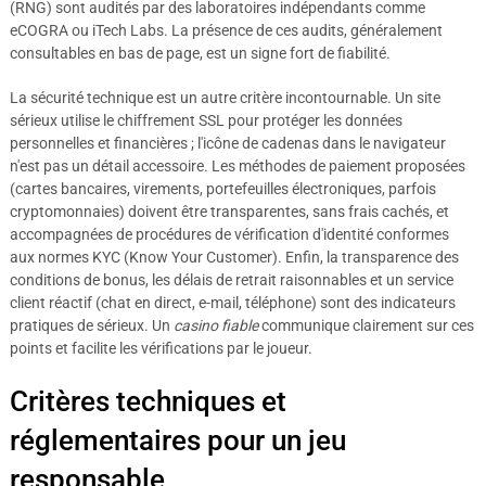
(RNG) sont audités par des laboratoires indépendants comme
eCOGRA ou iTech Labs. La présence de ces audits, généralement
consultables en bas de page, est un signe fort de fiabilité.
La sécurité technique est un autre critère incontournable. Un site
sérieux utilise le chiffrement SSL pour protéger les données
personnelles et financières ; l'icône de cadenas dans le navigateur
n'est pas un détail accessoire. Les méthodes de paiement proposées
(cartes bancaires, virements, portefeuilles électroniques, parfois
cryptomonnaies) doivent être transparentes, sans frais cachés, et
accompagnées de procédures de vérification d'identité conformes
aux normes KYC (Know Your Customer). Enfin, la transparence des
conditions de bonus, les délais de retrait raisonnables et un service
client réactif (chat en direct, e-mail, téléphone) sont des indicateurs
pratiques de sérieux. Un
casino fiable
communique clairement sur ces
points et facilite les vérifications par le joueur.
Critères techniques et
réglementaires pour un jeu
responsable