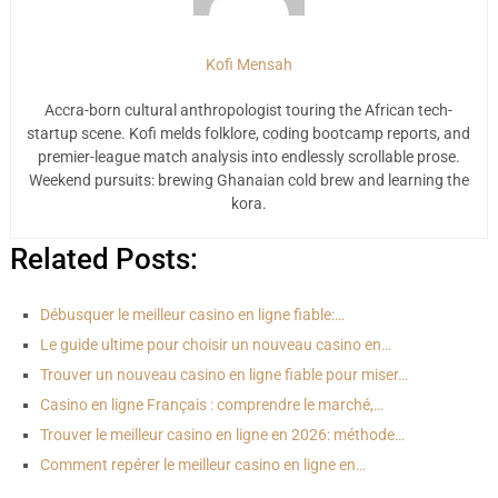
Kofi Mensah
Accra-born cultural anthropologist touring the African tech-
startup scene. Kofi melds folklore, coding bootcamp reports, and
premier-league match analysis into endlessly scrollable prose.
Weekend pursuits: brewing Ghanaian cold brew and learning the
kora.
Related Posts:
Débusquer le meilleur casino en ligne fiable:…
Le guide ultime pour choisir un nouveau casino en…
Trouver un nouveau casino en ligne fiable pour miser…
Casino en ligne Français : comprendre le marché,…
Trouver le meilleur casino en ligne en 2026: méthode…
Comment repérer le meilleur casino en ligne en…