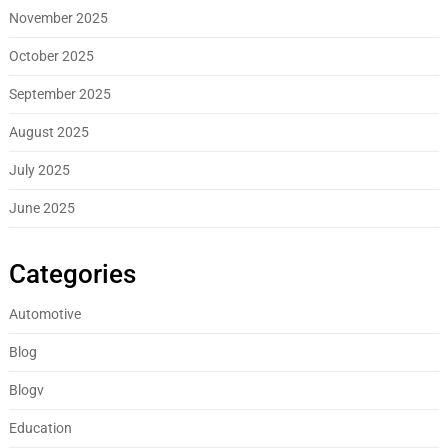
November 2025
October 2025
September 2025
August 2025
July 2025
June 2025
Categories
Automotive
Blog
Blogv
Education