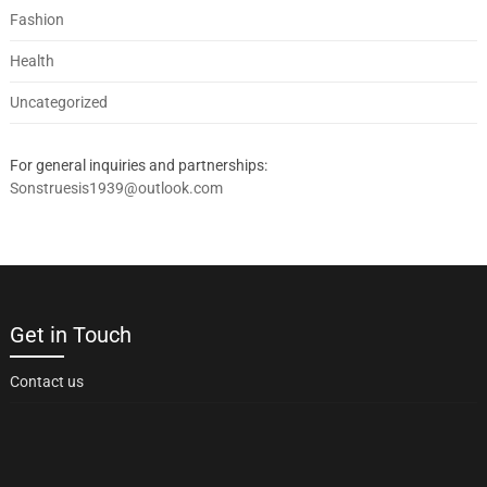
Fashion
Health
Uncategorized
For general inquiries and partnerships:
Sonstruesis1939@outlook.com
Get in Touch
Contact us