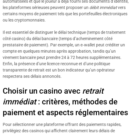
automatisées et que le joueur a déjà fourni ses documents d’identité,
les plateformes sérieuses peuvent proposer un
débit immédiat
vers
certains moyens de paiement tels que les portefeuilles électroniques
ou les cryptomonnaies.
Il est essentiel de distinguer le délai technique (temps de traitement
côté casino) du délai bancaire (temps d’acheminement côté
prestataire de paiement). Par exemple, un e‑wallet peut créditer un
compte en quelques minutes après approbation, tandis qu’un
virement bancaire peut prendre 24 à 72 heures supplémentaires.
Enfin, la présence d’une licence reconnue et d’une politique
transparente de retrait est un bon indicateur qu’un opérateur
respectera ses délais annoncés.
Choisir un casino avec
retrait
immédiat
: critères, méthodes de
paiement et aspects réglementaires
Pour sélectionner une plateforme offrant des paiements rapides,
privilégiez des casinos qui affichent clairement leurs délais de