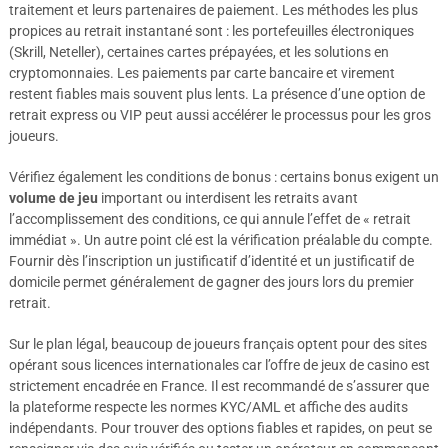
traitement et leurs partenaires de paiement. Les méthodes les plus
propices au retrait instantané sont : les portefeuilles électroniques
(Skrill, Neteller), certaines cartes prépayées, et les solutions en
cryptomonnaies. Les paiements par carte bancaire et virement
restent fiables mais souvent plus lents. La présence d’une option de
retrait express ou VIP peut aussi accélérer le processus pour les gros
joueurs.
Vérifiez également les conditions de bonus : certains bonus exigent un
volume de jeu
important ou interdisent les retraits avant
l’accomplissement des conditions, ce qui annule l’effet de « retrait
immédiat ». Un autre point clé est la vérification préalable du compte.
Fournir dès l’inscription un justificatif d’identité et un justificatif de
domicile permet généralement de gagner des jours lors du premier
retrait.
Sur le plan légal, beaucoup de joueurs français optent pour des sites
opérant sous licences internationales car l’offre de jeux de casino est
strictement encadrée en France. Il est recommandé de s’assurer que
la plateforme respecte les normes KYC/AML et affiche des audits
indépendants. Pour trouver des options fiables et rapides, on peut se