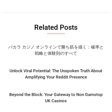
Related Posts
バカラ カジノ オンラインで勝ち筋を描く：確率と
戦略と体験則のすべて
Unlock Viral Potential: The Unspoken Truth About
Amplifying Your Reddit Presence
Beyond the Block: Your Gateway to Non Gamstop
UK Casinos