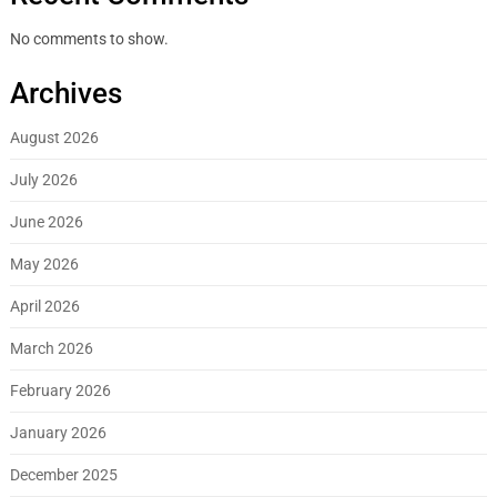
No comments to show.
Archives
August 2026
July 2026
June 2026
May 2026
April 2026
March 2026
February 2026
January 2026
December 2025