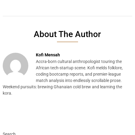
About The Author
Kofi Mensah
Accra-born cultural anthropologist touring the
African tech-startup scene. Kofi melds folklore,
coding bootcamp reports, and premier-league
match analysis into endlessly scrollable prose.
Weekend pursuits: brewing Ghanaian cold brew and learning the
kora.
Search