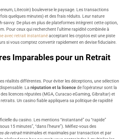
hereum, Litecoin) bouleverse le paysage. Les transactions
ois quelques minutes) et des frais réduits. Leur nature
ch-savvy. De plus en plus de plateformes intègrent cette option,
m. Pour ceux qui recherchent l’ultime rapidité combinée à
ne avec retrait instantané
acceptant les cryptos est une piste
cours si vous comptez convertir rapidement en devise fiduciaire.
ères Imparables pour un Retrait
s réalités différentes. Pour éviter les déceptions, une sélection
ndispensable. La
réputation et la licence
de l’opérateur sont la
nt des licences réputées (MGA, Curacao eGaming, Gibraltar) et
 retraits. Un casino fiable appliquera sa politique de rapidité
ficielle du casino. Les mentions “instantané” ou “rapide”
 “sous 15 minutes”, “dans l’heure”). Méfiez-vous des
es de retrait
minimales et maximales par transaction et par