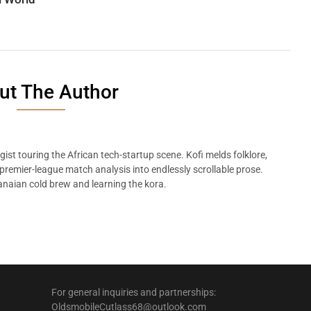
ut The Author
ist touring the African tech-startup scene. Kofi melds folklore,
remier-league match analysis into endlessly scrollable prose.
naian cold brew and learning the kora.
For general inquiries and partnerships:
OldsmobileCutlass68@outlook.com