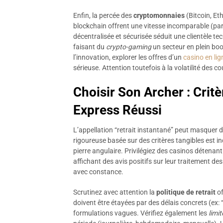
Enfin, la percée des
cryptomonnaies
(Bitcoin, Et
blockchain offrent une vitesse incomparable (parf
décentralisée et sécurisée séduit une clientèle te
faisant du
crypto-gaming
un secteur en plein boo
l’innovation, explorer les offres d’un
casino en lig
sérieuse. Attention toutefois à la volatilité des 
Choisir Son Archer : Crit
Express Réussi
L’appellation “retrait instantané” peut masquer de
rigoureuse basée sur des critères tangibles est i
pierre angulaire. Privilégiez des casinos détena
affichant des avis positifs sur leur traitement des
avec constance.
Scrutinez avec attention la
politique de retrait
of
doivent être étayées par des délais concrets (ex:
formulations vagues. Vérifiez également les
limit