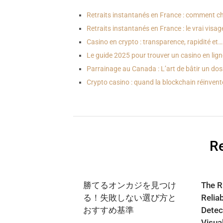
Retraits instantanés en France : comment ch
Retraits instantanés en France : le vrai visa
Casino en crypto : transparence, rapidité et…
Le guide 2025 pour trouver un casino en lig
Parrainage au Canada : L’art de bâtir un dos
Crypto casino : quand la blockchain réinvente
Re
勝てるオンカジを見つけ
The R
る！失敗しない選び方と
Relia
おすすめ基準
Detec
Visua