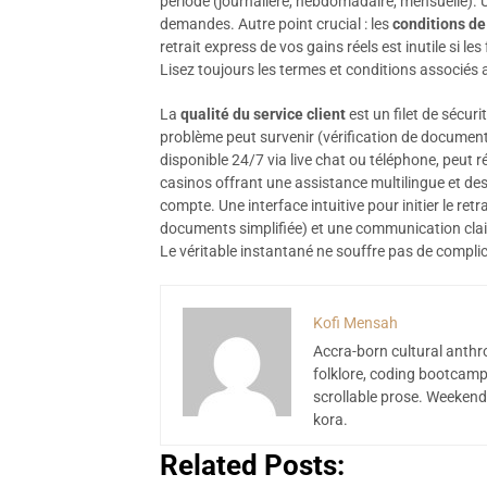
période (journalière, hebdomadaire, mensuelle). U
demandes. Autre point crucial : les
conditions de
retrait express de vos gains réels est inutile si 
Lisez toujours les termes et conditions associés 
La
qualité du service client
est un filet de sécur
problème peut survenir (vérification de document 
disponible 24/7 via live chat ou téléphone, peut r
casinos offrant une assistance multilingue et de
compte. Une interface intuitive pour initier le ret
documents simplifiée) et une communication clair
Le véritable instantané ne souffre pas de compli
Kofi Mensah
Accra-born cultural anthr
folklore, coding bootcamp
scrollable prose. Weekend
kora.
Related Posts: