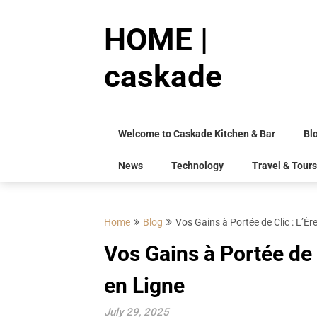
Skip
to
HOME |
content
caskade
Welcome to Caskade Kitchen & Bar
Bl
News
Technology
Travel & Tours
Home
Blog
Vos Gains à Portée de Clic : L’È
Vos Gains à Portée de 
en Ligne
July 29, 2025