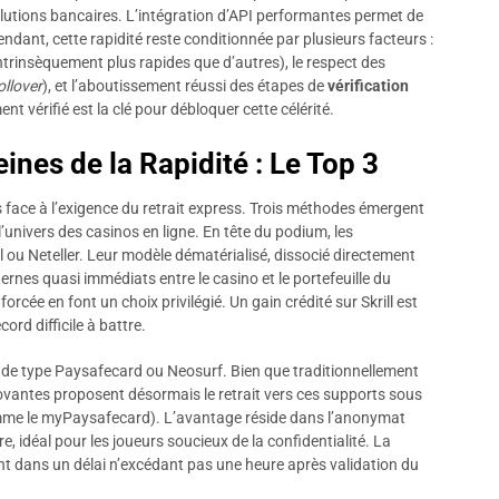
solutions bancaires. L’intégration d’API performantes permet de
endant, cette rapidité reste conditionnée par plusieurs facteurs :
ntrinsèquement plus rapides que d’autres), le respect des
ollover
), et l’aboutissement réussi des étapes de
vérification
vérifié est la clé pour débloquer cette célérité.
nes de la Rapidité : Le Top 3
s face à l’exigence du retrait express. Trois méthodes émergent
 l’univers des casinos en ligne. En tête du podium, les
 ou Neteller. Leur modèle dématérialisé, dissocié directement
rnes quasi immédiats entre le casino et le portefeuille du
orcée en font un choix privilégié. Un gain crédité sur Skrill est
rd difficile à battre.
de type Paysafecard ou Neosurf. Bien que traditionnellement
ovantes proposent désormais le retrait vers ces supports sous
mme le myPaysafecard). L’avantage réside dans l’anonymat
e, idéal pour les joueurs soucieux de la confidentialité. La
t dans un délai n’excédant pas une heure après validation du