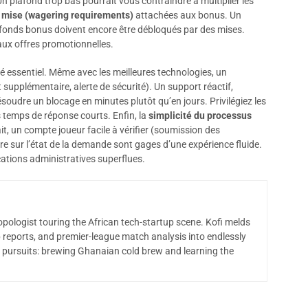
n plafond trop bas pourrait vous contraindre à multiplier les
 mise (wagering requirements)
attachées aux bonus. Un
les fonds bonus doivent encore être débloqués par des mises.
aux offres promotionnelles.
ité essentiel. Même avec les meilleures technologies, un
supplémentaire, alerte de sécurité). Un support réactif,
ésoudre un blocage en minutes plutôt qu’en jours. Privilégiez les
s temps de réponse courts. Enfin, la
simplicité du processus
rait, un compte joueur facile à vérifier (soumission des
e sur l’état de la demande sont gages d’une expérience fluide.
cations administratives superflues.
opologist touring the African tech-startup scene. Kofi melds
 reports, and premier-league match analysis into endlessly
 pursuits: brewing Ghanaian cold brew and learning the