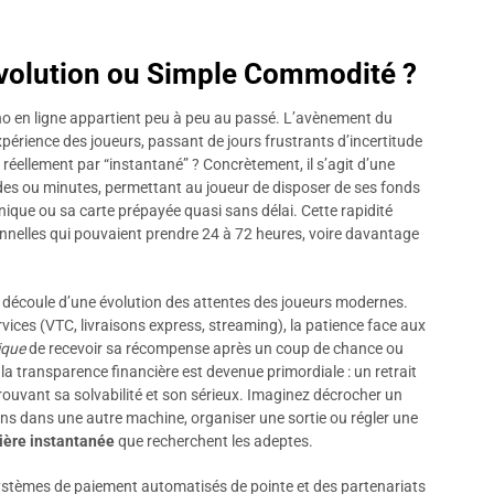
Révolution ou Simple Commodité ?
ino en ligne appartient peu à peu au passé. L’avènement du
périence des joueurs, passant de jours frustrants d’incertitude
réellement par “instantané” ? Concrètement, il s’agit d’une
des ou minutes, permettant au joueur de disposer de ses fonds
nique ou sa carte prépayée quasi sans délai. Cette rapidité
nnelles qui pouvaient prendre 24 à 72 heures, voire davantage
 découle d’une évolution des attentes des joueurs modernes.
ces (VTC, livraisons express, streaming), la patience face aux
ique
de recevoir sa récompense après un coup de chance ou
 la transparence financière est devenue primordiale : un retrait
prouvant sa solvabilité et son sérieux. Imaginez décrocher un
ains dans une autre machine, organiser une sortie ou régler une
cière instantanée
que recherchent les adeptes.
ystèmes de paiement automatisés de pointe et des partenariats