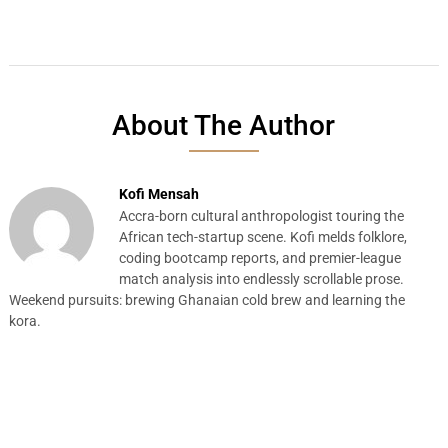
About The Author
Kofi Mensah
Accra-born cultural anthropologist touring the
African tech-startup scene. Kofi melds folklore,
coding bootcamp reports, and premier-league
match analysis into endlessly scrollable prose.
Weekend pursuits: brewing Ghanaian cold brew and learning the
kora.