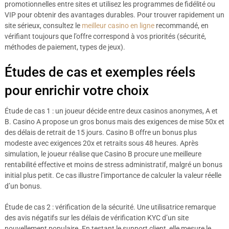
promotionnelles entre sites et utilisez les programmes de fidélité ou
VIP pour obtenir des avantages durables. Pour trouver rapidement un
site sérieux, consultez le
meilleur casino en ligne
recommandé, en
vérifiant toujours que l’offre correspond à vos priorités (sécurité,
méthodes de paiement, types de jeux).
Études de cas et exemples réels
pour enrichir votre choix
Étude de cas 1 : un joueur décide entre deux casinos anonymes, A et
B. Casino A propose un gros bonus mais des exigences de mise 50x et
des délais de retrait de 15 jours. Casino B offre un bonus plus
modeste avec exigences 20x et retraits sous 48 heures. Après
simulation, le joueur réalise que Casino B procure une meilleure
rentabilité effective et moins de stress administratif, malgré un bonus
initial plus petit. Ce cas illustre l’importance de calculer la valeur réelle
d’un bonus.
Étude de cas 2 : vérification de la sécurité. Une utilisatrice remarque
des avis négatifs sur les délais de vérification KYC d’un site
nouvellement populaire. En testant le support client, elle mesure le