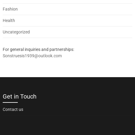
Fashion
Health
Uncategorized
For general inquiries and partnerships:
Sonstruesis1939@outlook.com
Get in Touch
Contact us