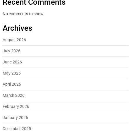
Recent Comments
No comments to show.
Archives
August 2026
July 2026
June 2026
May 2026
April 2026
March 2026
February 2026
January 2026
December 2025