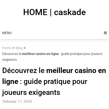
Skip
to
HOME | caskade
content
MENU
Home
Blog
Découvrez le
meilleur casino en ligne
: guide pratique pour joueurs
exigeants
Découvrez le
meilleur casino en
ligne
: guide pratique pour
joueurs exigeants
February 17, 2026