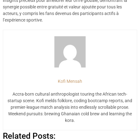
insights précieux pour améliorer leur offre globale, démontrant la
synergie possible entre gratuité et valeur ajoutée pour tous les
acteurs, y compris les fans devenus des participants actifs à
l’expérience sportive.
Kofi Mensah
Accra-born cultural anthropologist touring the African tech-
startup scene. Kofi melds folklore, coding bootcamp reports, and
premier-league match analysis into endlessly scrollable prose.
Weekend pursuits: brewing Ghanaian cold brew and learning the
kora.
Related Posts: