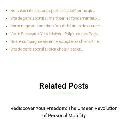
Nouveau site de paris sportif : la plateforme qui…
Site de paris sportifs : maîtriser les fondamentaux…
Parrainage au Canada : L’art de bâtir un dossier de…
Votre Passeport Vers l'Univers Palpitant des Paris…
Quelle compagnie aérienne accepte les chiens ? Le…
Site de paris sportifs : bien choisir, parier…
Related Posts
Rediscover Your Freedom: The Unseen Revolution
of Personal Mobility