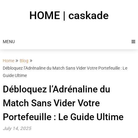
Skip
to
HOME | caskade
content
MENU
Home
Blog
Débloquez l’Adrénaline du Match Sans Vider Votre Portefeuille : Le
Guide Ultime
Débloquez l’Adrénaline du
Match Sans Vider Votre
Portefeuille : Le Guide Ultime
July 14, 2025