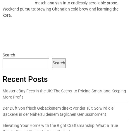
match analysis into endlessly scrollable prose.
Weekend pursuits: brewing Ghanaian cold brew and learning the
kora.
Search
Search
Recent Posts
Master eBay Fees in the UK: The Secret to Pricing Smart and Keeping
More Profit
Der Duft von frisch Gebackenem direkt vor der Tür: So wird die
Bäckerei in der Nähe zu deinem täglichen Genussmoment
Elevating Your Home with the Right Craftsmanship: What a True