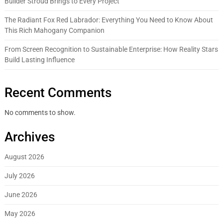
Builder Stroud Brings to Every Project
The Radiant Fox Red Labrador: Everything You Need to Know About
This Rich Mahogany Companion
From Screen Recognition to Sustainable Enterprise: How Reality Stars
Build Lasting Influence
Recent Comments
No comments to show.
Archives
August 2026
July 2026
June 2026
May 2026