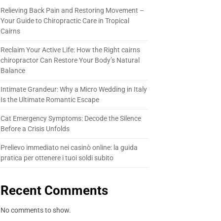
Relieving Back Pain and Restoring Movement –
Your Guide to Chiropractic Care in Tropical
Cairns
Reclaim Your Active Life: How the Right cairns
chiropractor Can Restore Your Body’s Natural
Balance
Intimate Grandeur: Why a Micro Wedding in Italy
Is the Ultimate Romantic Escape
Cat Emergency Symptoms: Decode the Silence
Before a Crisis Unfolds
Prelievo immediato nei casinò online: la guida
pratica per ottenere i tuoi soldi subito
Recent Comments
No comments to show.