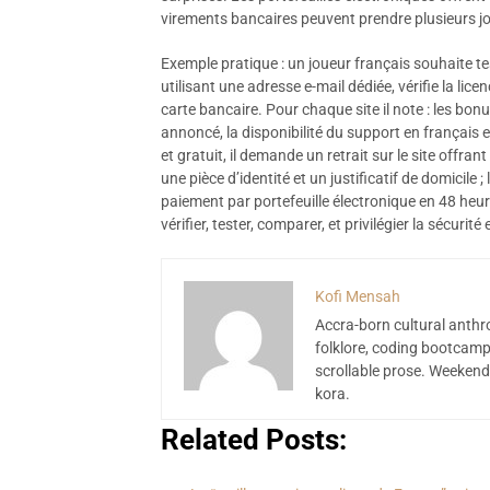
virements bancaires peuvent prendre plusieurs j
Exemple pratique : un joueur français souhaite te
utilisant une adresse e-mail dédiée, vérifie la lic
carte bancaire. Pour chaque site il note : les bon
annoncé, la disponibilité du support en français 
et gratuit, il demande un retrait sur le site offran
une pièce d’identité et un justificatif de domicile
paiement par portefeuille électronique en 48 heu
vérifier, tester, comparer, et privilégier la sécur
Kofi Mensah
Accra-born cultural anthr
folklore, coding bootcamp
scrollable prose. Weekend
kora.
Related Posts: