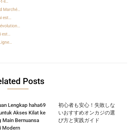
t-il…
and Marché…
i est…
Révolution…
i est…
 Ligne…
lated Posts
an Lengkap haha69
初心者も安心！失敗しな
 untuk Akses Kilat ke
いおすすめオンカジの選
 Main Bernuansa
び方と実践ガイド
i Modern