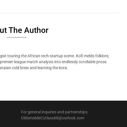
ut The Author
ist touring the African tech-startup scene. Kofi melds folklore,
remier-league match analysis into endlessly scrollable prose.
naian cold brew and learning the kora.
For general inquiries and partnerships:
OldsmobileCutlass68@outlook.com