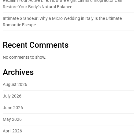
Reclaim Your Active Life: How the Right cairns chiropractor Can
Restore Your Body’s Natural Balance
Intimate Grandeur: Why a Micro Wedding in Italy Is the Ultimate
Romantic Escape
Recent Comments
No comments to show.
Archives
August 2026
July 2026
June 2026
May 2026
April 2026