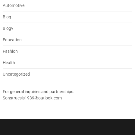
Automotive
Blog
Blogv
Education
Fashion
Health
Uncategorized
For general inquiries and partnerships:
Sonstruesis1939@outlook.com