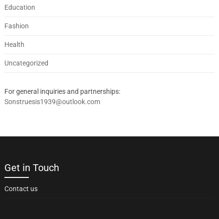
Education
Fashion
Health
Uncategorized
For general inquiries and partnerships:
Sonstruesis1939@outlook.com
Get in Touch
Contact us