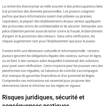
La recherche d'anonymat se mêle souvent à des préoccupations liées
à la protection des données personnelles. Les joueurs craignent
parfois que leurs informations soient mal utilisées ou piratées.
Cependant, la plupart des établissements de jeux sérieux appliquent
des protocoles stricts de confidentialité et de sécurité. Demander une
pièce d'identité permet aussi de lutter contre la fraude, le blanchiment
d'argent et la protection des mineurs. Sans cette vérification, les
risques augmentent tant pour l'établissement que pour le joueur.
Il existe enfin une dimension culturelle et informationnelle : certains
joueurs ignorent les obligations légales des casinos, surtout en ligne,
ou se fient à des rumeurs selon lesquelles il existerait des solutions
pour jouer sans vérification. Cette croyance peut les pousser vers des
plateformes non régulées, où l'absence de contrôle s'accompagne
d'un manque de garanties financières et d'un potentiel de litiges.
Comprendre ces motivations est essentiel pour proposer des
alternatives sûres et informer sur les règles en vigueur.
Risques juridiques, sécurité et
conséquences pratiques