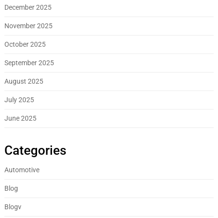
December 2025
November 2025
October 2025
September 2025
August 2025
July 2025
June 2025
Categories
Automotive
Blog
Blogv