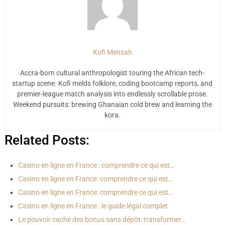
Kofi Mensah
Accra-born cultural anthropologist touring the African tech-
startup scene. Kofi melds folklore, coding bootcamp reports, and
premier-league match analysis into endlessly scrollable prose.
Weekend pursuits: brewing Ghanaian cold brew and learning the
kora.
Related Posts:
Casino en ligne en France : comprendre ce qui est…
Casino en ligne en France: comprendre ce qui est…
Casino en ligne en France: comprendre ce qui est…
Casino en ligne en France : le guide légal complet
Le pouvoir caché des bonus sans dépôt: transformer…