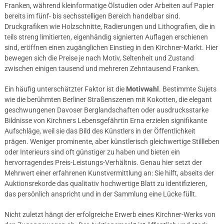
Franken, während kleinformatige Ölstudien oder Arbeiten auf Papier
bereits im fünf- bis sechsstelligen Bereich handelbar sind.
Druckgrafiken wie Holzschnitte, Radierungen und Lithografien, die in
teils streng limitierten, eigenhändig signierten Auflagen erschienen
sind, eröffnen einen zugänglichen Einstieg in den Kirchner-Markt. Hier
bewegen sich die Preise je nach Motiv, Seltenheit und Zustand
zwischen einigen tausend und mehreren Zehntausend Franken.
Ein häufig unterschätzter Faktor ist die
Motivwahl
. Bestimmte Sujets
wie die berühmten Berliner Straßenszenen mit Kokotten, die elegant
geschwungenen Davoser Berglandschaften oder ausdrucksstarke
Bildnisse von Kirchners Lebensgefährtin Erna erzielen signifikante
Aufschläge, weil sie das Bild des Künstlers in der Öffentlichkeit
prägen. Weniger prominente, aber künstlerisch gleichwertige Stillleben
oder Interieurs sind oft günstiger zu haben und bieten ein
hervorragendes Preis-Leistungs-Verhältnis. Genau hier setzt der
Mehrwert einer erfahrenen Kunstvermittlung an: Sie hilft, abseits der
Auktionsrekorde das qualitativ hochwertige Blatt zu identifizieren,
das persönlich anspricht und in der Sammlung eine Lücke füllt.
Nicht zuletzt hängt der erfolgreiche Erwerb eines Kirchner-Werks von