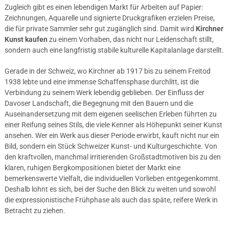
Zugleich gibt es einen lebendigen Markt für Arbeiten auf Papier:
Zeichnungen, Aquarelle und signierte Druckgrafiken erzielen Preise,
die für private Sammler sehr gut zugänglich sind. Damit wird
Kirchner
Kunst kaufen
zu einem Vorhaben, das nicht nur Leidenschaft stillt,
sondern auch eine langfristig stabile kulturelle Kapitalanlage darstellt.
Gerade in der Schweiz, wo Kirchner ab 1917 bis zu seinem Freitod
1938 lebte und eine immense Schaffensphase durchlitt, ist die
Verbindung zu seinem Werk lebendig geblieben. Der Einfluss der
Davoser Landschaft, die Begegnung mit den Bauern und die
Auseinandersetzung mit dem eigenen seelischen Erleben führten zu
einer Reifung seines Stils, die viele Kenner als Höhepunkt seiner Kunst
ansehen. Wer ein Werk aus dieser Periode erwirbt, kauft nicht nur ein
Bild, sondern ein Stück Schweizer Kunst- und Kulturgeschichte. Von
den kraftvollen, manchmal irritierenden Großstadtmotiven bis zu den
klaren, ruhigen Bergkompositionen bietet der Markt eine
bemerkenswerte Vielfalt, die individuellen Vorlieben entgegenkommt.
Deshalb lohnt es sich, bei der Suche den Blick zu weiten und sowohl
die expressionistische Frühphase als auch das späte, reifere Werk in
Betracht zu ziehen.