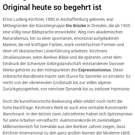
Original heute so begehrt ist
Ernst Ludwig Kirchner, 1880 in Aschaffenburg geboren, war
Mitbegründer der Künstlergruppe
Die Brücke
in Dresden, die ab 1905
eine völlig neue Bildsprache entwickelte. Weg vom akademischen
Naturalismus, hin zu einer spontanen, emotional aufgeladenen
Malerei, die mit kräftigen Farben, stark vereinfachten Formen und
einer oft ekstatischen Linienführung arbeitete. Kirchners
Straßenszenen
, seine
Berliner Bilder
und die späteren, unter dem
Eindruck der Schweizer Gebirgslandschaft entstandenen Davoser
Werke gehören zu den Höhepunkten des
Expressionismus
. Diese
stilistische Bandbreite macht sein Œuvre für Sammler so attraktiv: Es
reicht von der vibrierenden Großstadt bis zur stillen alpinen
Zurückgezogenheit, von nervöser Dynamik bis zu zeitloser Harmonie.
Doch die kunsthistorische Bedeutung allein erklärt noch nicht die
hohe Nachfrage. Kirchners Werk ist auch eine veritable Kunstmarkt-
Benchmark
. In den letzten zwei Jahrzehnten haben sich Spitzenpreise
für seine Arbeiten vervielfacht. Auktionsrekorde im zweistelligen
Millionenbereich für Gemälde aus den Berliner Jahren zeigen, dass
Kirchner international zu den ganz großen Namen der Moderne zählt.