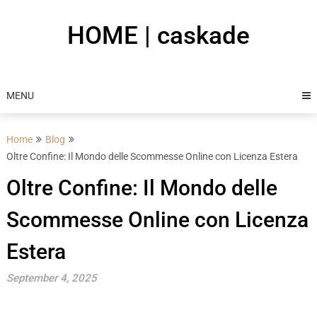
Skip
to
HOME | caskade
content
MENU
Home
Blog
Oltre Confine: Il Mondo delle Scommesse Online con Licenza Estera
Oltre Confine: Il Mondo delle
Scommesse Online con Licenza
Estera
September 4, 2025