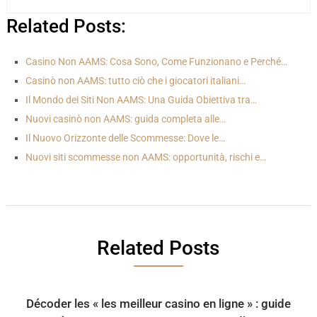
Related Posts:
Casino Non AAMS: Cosa Sono, Come Funzionano e Perché…
Casinò non AAMS: tutto ciò che i giocatori italiani…
Il Mondo dei Siti Non AAMS: Una Guida Obiettiva tra…
Nuovi casinò non AAMS: guida completa alle…
Il Nuovo Orizzonte delle Scommesse: Dove le…
Nuovi siti scommesse non AAMS: opportunità, rischi e…
Related Posts
Décoder les « les meilleur casino en ligne » : guide