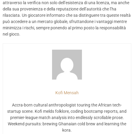
attraverso la verifica non solo dell’esistenza di una licenza, ma anche
della sua provenienza e della reputazione dell’autorità che l’ha
rilasciata. Un giocatore informato che sa distinguere tra queste realtà
può accedere a un mercato globale, sfruttandone i vantaggi mentre
minimizza i rischi, sempre ponendo al primo posto la responsabilità
nel gioco.
Kofi Mensah
Accra-born cultural anthropologist touring the African tech-
startup scene. Kofi melds folklore, coding bootcamp reports, and
premier-league match analysis into endlessly scrollable prose.
Weekend pursuits: brewing Ghanaian cold brew and learning the
kora.