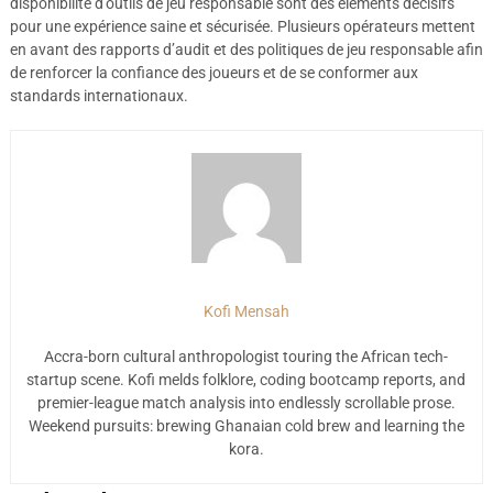
disponibilité d’outils de jeu responsable sont des éléments décisifs
pour une expérience saine et sécurisée. Plusieurs opérateurs mettent
en avant des rapports d’audit et des politiques de jeu responsable afin
de renforcer la confiance des joueurs et de se conformer aux
standards internationaux.
Kofi Mensah
Accra-born cultural anthropologist touring the African tech-
startup scene. Kofi melds folklore, coding bootcamp reports, and
premier-league match analysis into endlessly scrollable prose.
Weekend pursuits: brewing Ghanaian cold brew and learning the
kora.