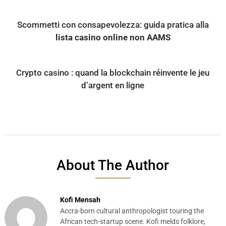
Scommetti con consapevolezza: guida pratica alla
lista casino online non AAMS
Crypto casino : quand la blockchain réinvente le jeu
d’argent en ligne
About The Author
Kofi Mensah
Accra-born cultural anthropologist touring the
African tech-startup scene. Kofi melds folklore,