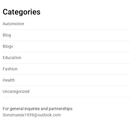
Categories
Automotive
Blog
Blogv
Education
Fashion
Health
Uncategorized
For general inquiries and partnerships:
Sonstruesis1939@outlook.com