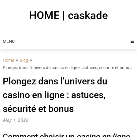
Skip
to
HOME | caskade
content
MENU
Home
Blog
Plongez dans l’univers du casino en ligne : astuces, sécurité et bonus
Plongez dans l’univers du
casino en ligne : astuces,
sécurité et bonus
May 1, 2026
Comment choisir un
casino en ligne