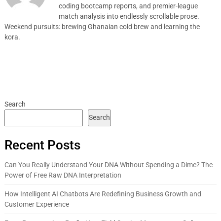
coding bootcamp reports, and premier-league
match analysis into endlessly scrollable prose.
Weekend pursuits: brewing Ghanaian cold brew and learning the
kora.
Search
Search
Recent Posts
Can You Really Understand Your DNA Without Spending a Dime? The
Power of Free Raw DNA Interpretation
How Intelligent AI Chatbots Are Redefining Business Growth and
Customer Experience