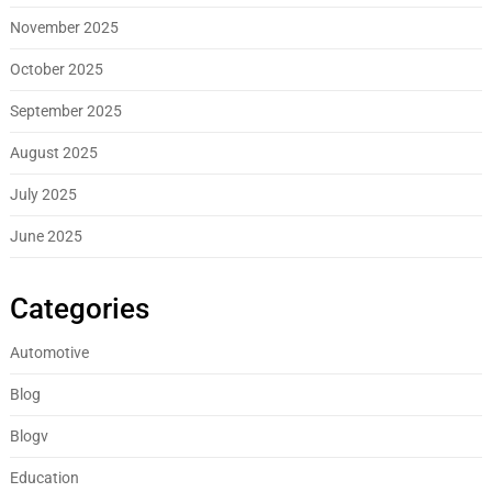
November 2025
October 2025
September 2025
August 2025
July 2025
June 2025
Categories
Automotive
Blog
Blogv
Education