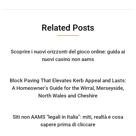
Related Posts
Scoprire i nuovi orizzonti del gioco online: guida ai
nuovi casino non aams
Block Paving That Elevates Kerb Appeal and Lasts:
A Homeowner’s Guide for the Wirral, Merseyside,
North Wales and Cheshire
Siti non AAMS “legali in Italia”: miti, realtà e cosa
sapere prima di cliccare