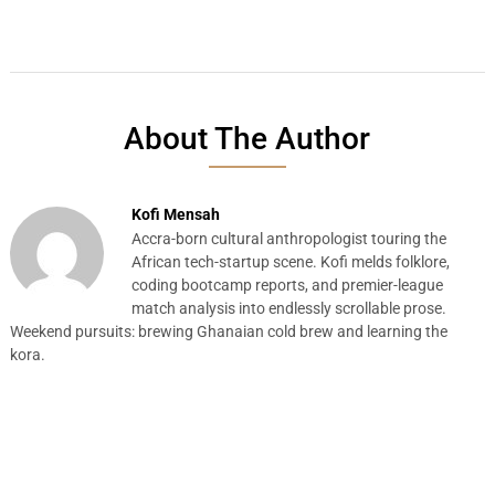
About The Author
Kofi Mensah
Accra-born cultural anthropologist touring the
African tech-startup scene. Kofi melds folklore,
coding bootcamp reports, and premier-league
match analysis into endlessly scrollable prose.
Weekend pursuits: brewing Ghanaian cold brew and learning the
kora.