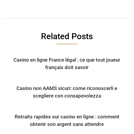
Related Posts
Casino en ligne France légal : ce que tout joueur
français doit savoir
Casino non AAMS sicuri: come riconoscerli e
scegliere con consapevolezza
Retraits rapides sur casino en ligne : comment
obtenir son argent sans attendre