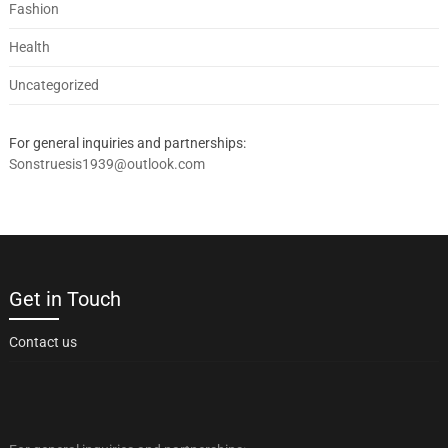
Fashion
Health
Uncategorized
For general inquiries and partnerships:
Sonstruesis1939@outlook.com
Get in Touch
Contact us