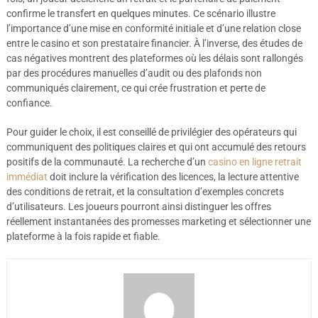
confirme le transfert en quelques minutes. Ce scénario illustre
l’importance d’une mise en conformité initiale et d’une relation close
entre le casino et son prestataire financier. À l’inverse, des études de
cas négatives montrent des plateformes où les délais sont rallongés
par des procédures manuelles d’audit ou des plafonds non
communiqués clairement, ce qui crée frustration et perte de
confiance.
Pour guider le choix, il est conseillé de privilégier des opérateurs qui
communiquent des politiques claires et qui ont accumulé des retours
positifs de la communauté. La recherche d’un
casino en ligne retrait
immédiat
doit inclure la vérification des licences, la lecture attentive
des conditions de retrait, et la consultation d’exemples concrets
d’utilisateurs. Les joueurs pourront ainsi distinguer les offres
réellement instantanées des promesses marketing et sélectionner une
plateforme à la fois rapide et fiable.