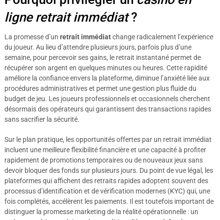
ligne retrait immédiat
?
La promesse d’un
retrait immédiat
change radicalement l’expérience
du joueur. Au lieu d’attendre plusieurs jours, parfois plus d’une
semaine, pour percevoir ses gains, le retrait instantané permet de
récupérer son argent en quelques minutes ou heures. Cette rapidité
améliore la confiance envers la plateforme, diminue l’anxiété liée aux
procédures administratives et permet une gestion plus fluide du
budget de jeu. Les joueurs professionnels et occasionnels cherchent
désormais des opérateurs qui garantissent des transactions rapides
sans sacrifier la sécurité.
Sur le plan pratique, les opportunités offertes par un retrait immédiat
incluent une meilleure flexibilité financière et une capacité à profiter
rapidement de promotions temporaires ou de nouveaux jeux sans
devoir bloquer des fonds sur plusieurs jours. Du point de vue légal, les
plateformes qui affichent des retraits rapides adoptent souvent des
processus d’identification et de vérification modernes (KYC) qui, une
fois complétés, accélèrent les paiements. Il est toutefois important de
distinguer la promesse marketing de la réalité opérationnelle : un