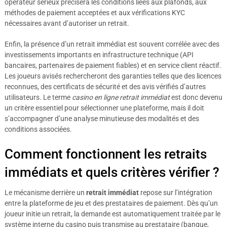
opérateur sérieux précisera les conditions liées aux plafonds, aux
méthodes de paiement acceptées et aux vérifications KYC
nécessaires avant d’autoriser un retrait.
Enfin, la présence d’un retrait immédiat est souvent corrélée avec des
investissements importants en infrastructure technique (API
bancaires, partenaires de paiement fiables) et en service client réactif.
Les joueurs avisés rechercheront des garanties telles que des licences
reconnues, des certificats de sécurité et des avis vérifiés d’autres
utilisateurs. Le terme
casino en ligne retrait immédiat
est donc devenu
un critère essentiel pour sélectionner une plateforme, mais il doit
s’accompagner d’une analyse minutieuse des modalités et des
conditions associées.
Comment fonctionnent les retraits
immédiats et quels critères vérifier ?
Le mécanisme derrière un
retrait immédiat
repose sur l’intégration
entre la plateforme de jeu et des prestataires de paiement. Dès qu’un
joueur initie un retrait, la demande est automatiquement traitée par le
système interne du casino puis transmise au prestataire (banque,