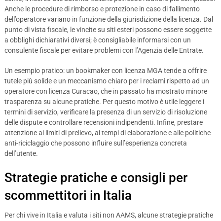
Anche le procedure di rimborso e protezione in caso di fallimento
dell’operatore variano in funzione della giurisdizione della licenza. Dal
punto di vista fiscale, le vincite su siti esteri possono essere soggette
a obblighi dichiarativi diversi; è consigliabile informarsi con un
consulente fiscale per evitare problemi con l’Agenzia delle Entrate.
Un esempio pratico: un bookmaker con licenza MGA tende a offrire
tutele più solide e un meccanismo chiaro per i reclami rispetto ad un
operatore con licenza Curacao, che in passato ha mostrato minore
trasparenza su alcune pratiche. Per questo motivo è utile leggere i
termini di servizio, verificare la presenza di un servizio di risoluzione
delle dispute e controllare recensioni indipendenti. Infine, prestare
attenzione ai limiti di prelievo, ai tempi di elaborazione e alle politiche
anti-riciclaggio che possono influire sull’esperienza concreta
dell’utente.
Strategie pratiche e consigli per
scommettitori in Italia
Per chi vive in Italia e valuta i siti non AAMS, alcune strategie pratiche