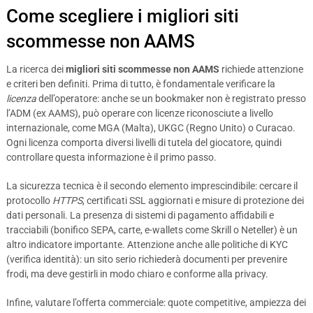
Come scegliere i migliori siti
scommesse non AAMS
La ricerca dei
migliori siti scommesse non AAMS
richiede attenzione
e criteri ben definiti. Prima di tutto, è fondamentale verificare la
licenza
dell’operatore: anche se un bookmaker non è registrato presso
l’ADM (ex AAMS), può operare con licenze riconosciute a livello
internazionale, come MGA (Malta), UKGC (Regno Unito) o Curacao.
Ogni licenza comporta diversi livelli di tutela del giocatore, quindi
controllare questa informazione è il primo passo.
La sicurezza tecnica è il secondo elemento imprescindibile: cercare il
protocollo
HTTPS
, certificati SSL aggiornati e misure di protezione dei
dati personali. La presenza di sistemi di pagamento affidabili e
tracciabili (bonifico SEPA, carte, e-wallets come Skrill o Neteller) è un
altro indicatore importante. Attenzione anche alle politiche di KYC
(verifica identità): un sito serio richiederà documenti per prevenire
frodi, ma deve gestirli in modo chiaro e conforme alla privacy.
Infine, valutare l’offerta commerciale: quote competitive, ampiezza dei