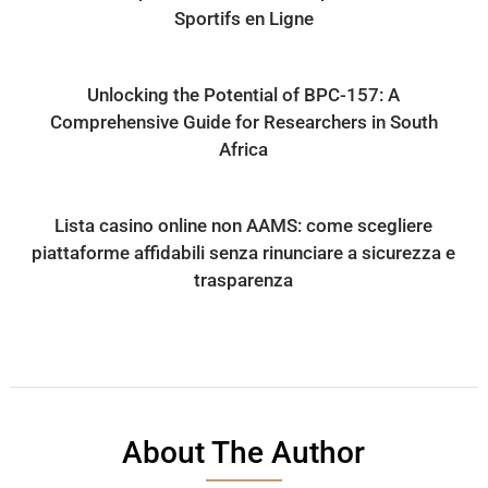
Sportifs en Ligne
Unlocking the Potential of BPC-157: A
Comprehensive Guide for Researchers in South
Africa
Lista casino online non AAMS: come scegliere
piattaforme affidabili senza rinunciare a sicurezza e
trasparenza
About The Author