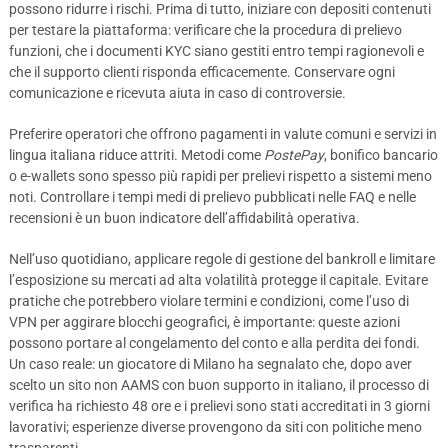
possono ridurre i rischi. Prima di tutto, iniziare con depositi contenuti
per testare la piattaforma: verificare che la procedura di prelievo
funzioni, che i documenti KYC siano gestiti entro tempi ragionevoli e
che il supporto clienti risponda efficacemente. Conservare ogni
comunicazione e ricevuta aiuta in caso di controversie.
Preferire operatori che offrono pagamenti in valute comuni e servizi in
lingua italiana riduce attriti. Metodi come
PostePay
, bonifico bancario
o e-wallets sono spesso più rapidi per prelievi rispetto a sistemi meno
noti. Controllare i tempi medi di prelievo pubblicati nelle FAQ e nelle
recensioni è un buon indicatore dell’affidabilità operativa.
Nell’uso quotidiano, applicare regole di gestione del bankroll e limitare
l’esposizione su mercati ad alta volatilità protegge il capitale. Evitare
pratiche che potrebbero violare termini e condizioni, come l’uso di
VPN per aggirare blocchi geografici, è importante: queste azioni
possono portare al congelamento del conto e alla perdita dei fondi.
Un caso reale: un giocatore di Milano ha segnalato che, dopo aver
scelto un sito non AAMS con buon supporto in italiano, il processo di
verifica ha richiesto 48 ore e i prelievi sono stati accreditati in 3 giorni
lavorativi; esperienze diverse provengono da siti con politiche meno