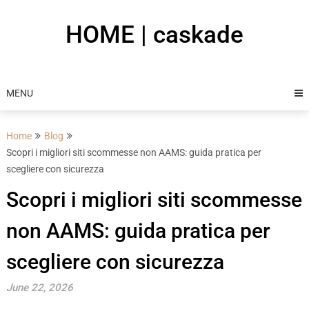
Skip
to
HOME | caskade
content
MENU
Home
Blog
Scopri i migliori siti scommesse non AAMS: guida pratica per
scegliere con sicurezza
Scopri i migliori siti scommesse
non AAMS: guida pratica per
scegliere con sicurezza
June 22, 2026