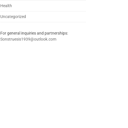
Health
Uncategorized
For general inquiries and partnerships:
Sonstruesis1939@outlook.com