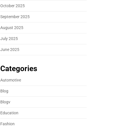
October 2025
September 2025
August 2025
July 2025
June 2025
Categories
Automotive
Blog
Blogv
Education
Fashion