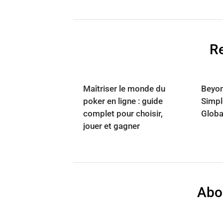
Re
Maîtriser le monde du
Beyon
poker en ligne : guide
Simpl
complet pour choisir,
Globa
jouer et gagner
Abo