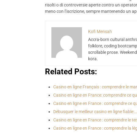
risolti o di controversie aperte contro un operator
meno con l’iscrizione, sempre mantenendo un ap
Kofi Mensah
Accra-born cultural anthr
folklore, coding bootcamp
scrollable prose. Weekend
kora.
Related Posts:
Casino en ligne Français : comprendre le ma
Casino en ligne en France: comprendre ce qu
Casino en ligne en France : comprendre ce qu
Débusquer le meilleur casino en ligne fiable:…
Casino en ligne en France : comprendre le te
Casino en ligne en France : comprendre la lé