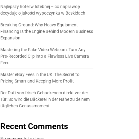
Najlepszy hotel w Istebnej – co naprawdę
decyduje o jakości wypoczynku w Beskidach
Breaking Ground: Why Heavy Equipment
Financing Is the Engine Behind Modern Business
Expansion
Mastering the Fake Video Webcam: Turn Any
Pre‑Recorded Clip into a Flawless Live Camera
Feed
Master eBay Fees in the UK: The Secret to
Pricing Smart and Keeping More Profit
Der Duft von frisch Gebackenem direkt vor der
Tür: So wird die Bäckerei in der Nähe zu deinem
täglichen Genussmoment
Recent Comments
No comments to show.