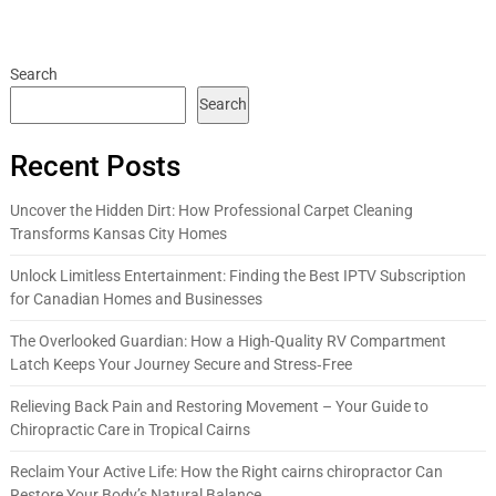
Search
Search
Recent Posts
Uncover the Hidden Dirt: How Professional Carpet Cleaning
Transforms Kansas City Homes
Unlock Limitless Entertainment: Finding the Best IPTV Subscription
for Canadian Homes and Businesses
The Overlooked Guardian: How a High-Quality RV Compartment
Latch Keeps Your Journey Secure and Stress‑Free
Relieving Back Pain and Restoring Movement – Your Guide to
Chiropractic Care in Tropical Cairns
Reclaim Your Active Life: How the Right cairns chiropractor Can
Restore Your Body’s Natural Balance