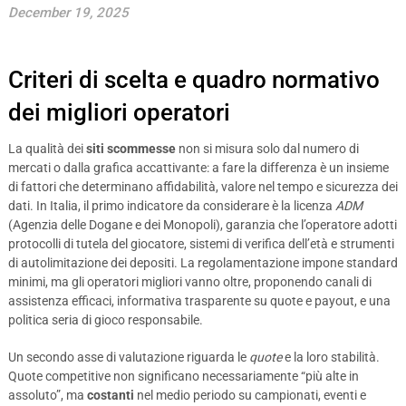
December 19, 2025
Criteri di scelta e quadro normativo
dei migliori operatori
La qualità dei
siti scommesse
non si misura solo dal numero di
mercati o dalla grafica accattivante: a fare la differenza è un insieme
di fattori che determinano affidabilità, valore nel tempo e sicurezza dei
dati. In Italia, il primo indicatore da considerare è la licenza
ADM
(Agenzia delle Dogane e dei Monopoli), garanzia che l’operatore adotti
protocolli di tutela del giocatore, sistemi di verifica dell’età e strumenti
di autolimitazione dei depositi. La regolamentazione impone standard
minimi, ma gli operatori migliori vanno oltre, proponendo canali di
assistenza efficaci, informativa trasparente su quote e payout, e una
politica seria di gioco responsabile.
Un secondo asse di valutazione riguarda le
quote
e la loro stabilità.
Quote competitive non significano necessariamente “più alte in
assoluto”, ma
costanti
nel medio periodo su campionati, eventi e