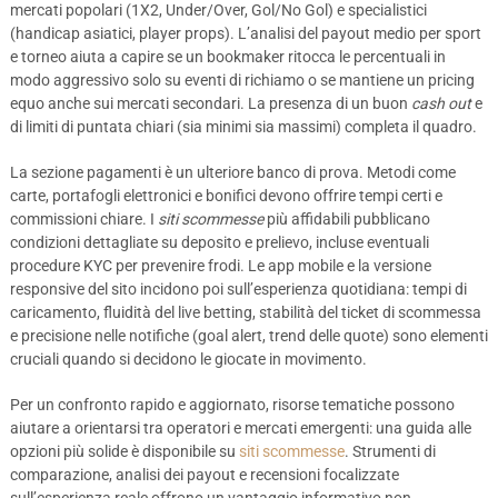
mercati popolari (1X2, Under/Over, Gol/No Gol) e specialistici
(handicap asiatici, player props). L’analisi del payout medio per sport
e torneo aiuta a capire se un bookmaker ritocca le percentuali in
modo aggressivo solo su eventi di richiamo o se mantiene un pricing
equo anche sui mercati secondari. La presenza di un buon
cash out
e
di limiti di puntata chiari (sia minimi sia massimi) completa il quadro.
La sezione pagamenti è un ulteriore banco di prova. Metodi come
carte, portafogli elettronici e bonifici devono offrire tempi certi e
commissioni chiare. I
siti scommesse
più affidabili pubblicano
condizioni dettagliate su deposito e prelievo, incluse eventuali
procedure KYC per prevenire frodi. Le app mobile e la versione
responsive del sito incidono poi sull’esperienza quotidiana: tempi di
caricamento, fluidità del live betting, stabilità del ticket di scommessa
e precisione nelle notifiche (goal alert, trend delle quote) sono elementi
cruciali quando si decidono le giocate in movimento.
Per un confronto rapido e aggiornato, risorse tematiche possono
aiutare a orientarsi tra operatori e mercati emergenti: una guida alle
opzioni più solide è disponibile su
siti scommesse
. Strumenti di
comparazione, analisi dei payout e recensioni focalizzate