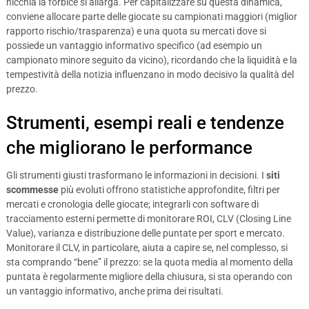
nicchia la forbice si allarga. Per capitalizzare su questa dinamica,
conviene allocare parte delle giocate su campionati maggiori (miglior
rapporto rischio/trasparenza) e una quota su mercati dove si
possiede un vantaggio informativo specifico (ad esempio un
campionato minore seguito da vicino), ricordando che la liquidità e la
tempestività della notizia influenzano in modo decisivo la qualità del
prezzo.
Strumenti, esempi reali e tendenze
che migliorano le performance
Gli strumenti giusti trasformano le informazioni in decisioni. I
siti
scommesse
più evoluti offrono statistiche approfondite, filtri per
mercati e cronologia delle giocate; integrarli con software di
tracciamento esterni permette di monitorare ROI, CLV (Closing Line
Value), varianza e distribuzione delle puntate per sport e mercato.
Monitorare il CLV, in particolare, aiuta a capire se, nel complesso, si
sta comprando “bene” il prezzo: se la quota media al momento della
puntata è regolarmente migliore della chiusura, si sta operando con
un vantaggio informativo, anche prima dei risultati.