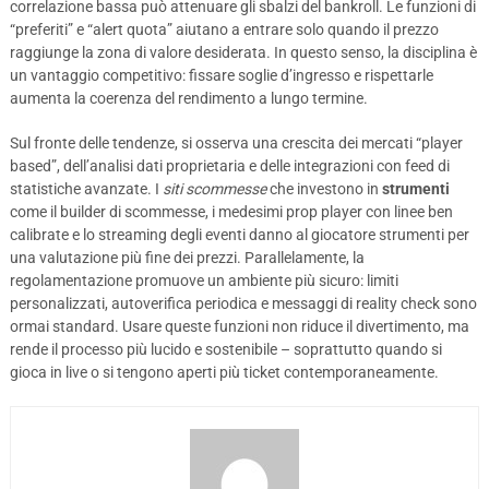
correlazione bassa può attenuare gli sbalzi del bankroll. Le funzioni di
“preferiti” e “alert quota” aiutano a entrare solo quando il prezzo
raggiunge la zona di valore desiderata. In questo senso, la disciplina è
un vantaggio competitivo: fissare soglie d’ingresso e rispettarle
aumenta la coerenza del rendimento a lungo termine.
Sul fronte delle tendenze, si osserva una crescita dei mercati “player
based”, dell’analisi dati proprietaria e delle integrazioni con feed di
statistiche avanzate. I
siti scommesse
che investono in
strumenti
come il builder di scommesse, i medesimi prop player con linee ben
calibrate e lo streaming degli eventi danno al giocatore strumenti per
una valutazione più fine dei prezzi. Parallelamente, la
regolamentazione promuove un ambiente più sicuro: limiti
personalizzati, autoverifica periodica e messaggi di reality check sono
ormai standard. Usare queste funzioni non riduce il divertimento, ma
rende il processo più lucido e sostenibile – soprattutto quando si
gioca in live o si tengono aperti più ticket contemporaneamente.