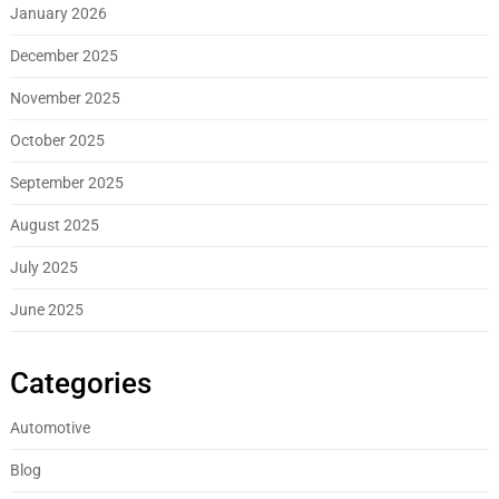
January 2026
December 2025
November 2025
October 2025
September 2025
August 2025
July 2025
June 2025
Categories
Automotive
Blog