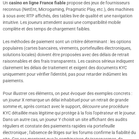
Un
casino en ligne France fiable
propose des jeux de fournisseurs
reconnus (NetEnt, Microgaming, Pragmatic Play, etc.), des machines
à sous avec RTP affichés, des tables live de qualité et une navigation
intuitive. Les joueurs attendent aussi une compatibilité mobile
complète et des temps de chargement faibles.
Les méthodes de paiement sont un critère déterminant : les options
populaires (cartes bancaires, virements, portefeuilles électroniques,
solutions locales) doivent être proposées avec des délais de retrait
raisonnables et des frais transparents. Les casinos sérieux indiquent
clairement les délais de traitement et exigent des documents KYC
uniquement pour vérifier l'identité, pas pour retarder indûment les
paiements.
Pour illustrer ces éléments, on peut évoquer des exemples concrets :
un joueur X remarque un délai inhabituel pour un retrait de grande
somme et, après contact avec le support, découvre une procédure
KYC détaillée mais légitime qui protège à la fois l'opérateur et le joueur.
Dans un autre cas, un joueur Y choisit un site affichant des audits
réguliers et constate des paiements rapides via portefeuille
électronique ; l'absence de litiges sur les forums confirme la fiabilité du