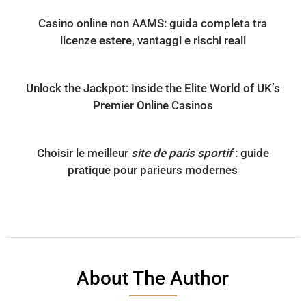
Casino online non AAMS: guida completa tra
licenze estere, vantaggi e rischi reali
Unlock the Jackpot: Inside the Elite World of UK’s
Premier Online Casinos
Choisir le meilleur
site de paris sportif
: guide
pratique pour parieurs modernes
About The Author