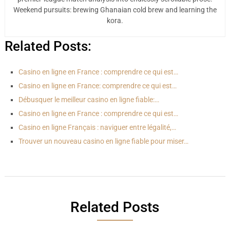
Weekend pursuits: brewing Ghanaian cold brew and learning the
kora.
Related Posts:
Casino en ligne en France : comprendre ce qui est…
Casino en ligne en France: comprendre ce qui est…
Débusquer le meilleur casino en ligne fiable:…
Casino en ligne en France : comprendre ce qui est…
Casino en ligne Français : naviguer entre légalité,…
Trouver un nouveau casino en ligne fiable pour miser…
Related Posts