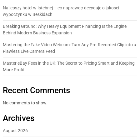
Najlepszy hotel w Istebnej – co naprawdę decyduje o jakości
wypoczynku w Beskidach
Breaking Ground: Why Heavy Equipment Financing Is the Engine
Behind Modern Business Expansion
Mastering the Fake Video Webcam: Turn Any Pre‑Recorded Clip into a
Flawless Live Camera Feed
Master eBay Fees in the UK: The Secret to Pricing Smart and Keeping
More Profit
Recent Comments
No comments to show.
Archives
August 2026