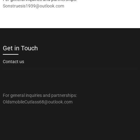
Sonstruesis1939@outlook.com
Get in Touch
Contact us
For general inquiries and partnerships:
OldsmobileCutlass68@outlook.com