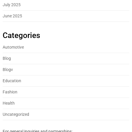
July 2025
June 2025
Categories
Automotive
Blog
Blogv
Education
Fashion
Health
Uncategorized
For general inquiries and partnerships: