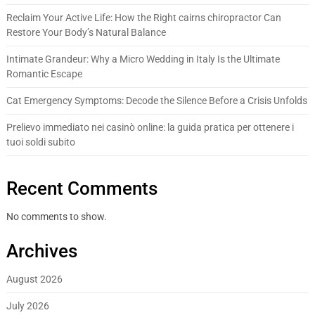
Reclaim Your Active Life: How the Right cairns chiropractor Can
Restore Your Body’s Natural Balance
Intimate Grandeur: Why a Micro Wedding in Italy Is the Ultimate
Romantic Escape
Cat Emergency Symptoms: Decode the Silence Before a Crisis Unfolds
Prelievo immediato nei casinò online: la guida pratica per ottenere i
tuoi soldi subito
Recent Comments
No comments to show.
Archives
August 2026
July 2026