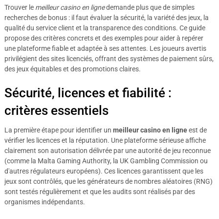
Trouver le
meilleur casino en ligne
demande plus que de simples
recherches de bonus : il faut évaluer la sécurité, la variété des jeux, la
qualité du service client et la transparence des conditions. Ce guide
propose des critères concrets et des exemples pour aider à repérer
une plateforme fiable et adaptée à ses attentes. Les joueurs avertis
privilégient des sites licenciés, offrant des systèmes de paiement sûrs,
des jeux équitables et des promotions claires.
Sécurité, licences et fiabilité :
critères essentiels
La première étape pour identifier un
meilleur casino en ligne
est de
vérifier les licences et la réputation. Une plateforme sérieuse affiche
clairement son autorisation délivrée par une autorité de jeu reconnue
(comme la Malta Gaming Authority, la UK Gambling Commission ou
d'autres régulateurs européens). Ces licences garantissent que les
jeux sont contrôlés, que les générateurs de nombres aléatoires (RNG)
sont testés régulièrement et que les audits sont réalisés par des
organismes indépendants.