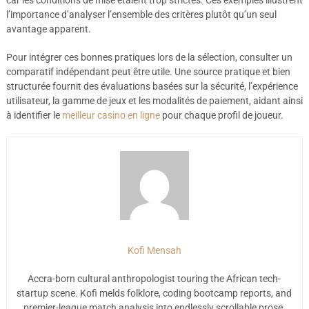
car les conditions de mise étaient trop strictes. Ces exemples illustrent
l’importance d’analyser l’ensemble des critères plutôt qu’un seul
avantage apparent.
Pour intégrer ces bonnes pratiques lors de la sélection, consulter un
comparatif indépendant peut être utile. Une source pratique et bien
structurée fournit des évaluations basées sur la sécurité, l’expérience
utilisateur, la gamme de jeux et les modalités de paiement, aidant ainsi
à identifier le
meilleur casino en ligne
pour chaque profil de joueur.
Kofi Mensah
Accra-born cultural anthropologist touring the African tech-
startup scene. Kofi melds folklore, coding bootcamp reports, and
premier-league match analysis into endlessly scrollable prose.