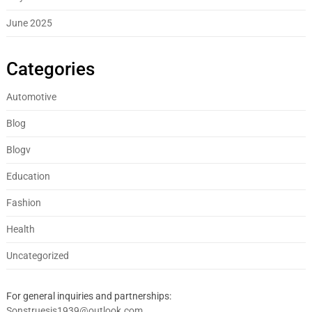
June 2025
Categories
Automotive
Blog
Blogv
Education
Fashion
Health
Uncategorized
For general inquiries and partnerships:
Sonstruesis1939@outlook.com