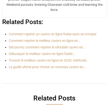
Weekend pursuits: brewing Ghanaian cold brew and learning the
kora.
Related Posts:
Comment repérer un casino en ligne fiable sans se tromper
Comment repérer le meilleur casino en ligne en…
Découvrez comment repérer le véritable casino en…
Débusquer le meilleur casino en ligne fiable:…
Trouver le meilleur casino en ligne en 2026: méthode…
Le guide ultime pour choisir un nouveau casino en…
Related Posts