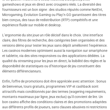
gameshows et jeux en direct avec croupiers réels. La diversité des
fournisseurs est un bon signe : des studios réputés comme NetEnt,
Microgaming, Evolution Gaming ou Play’n GO garantissent des titres
bien conçus, des taux de redistribution (RTP) compétitifs et une
expérience fluide sur mobile et desktop.
L’ergonomie du site joue un rôle décisif dans le choix. Une interface
claire, des filtres de recherche, des catégories bien organisées et des
versions démo pour tester les jeux sans dépôt améliorent l’expérience.
Les casinos modernes optimisent aussi la navigation sur smartphone
et tablette, via des sites responsives ou des applications dédiées. La
qualité du streaming pour les jeux en direct, la lisibilité des règles et la
disponibilité de statistiques ou d’historique de jeu constituent des
éléments différenciateurs.
Enfin, l’offre de promotions doit être appréciée avec attention : bonus
de bienvenue, tours gratuits, programmes VIP et cashback sont
attractifs mais conditionnés par des termes (wagering requirements,
montants maximaux par ligne, jeux exclus) qu’il convient de lire. Un
bon casino affiche des conditions claires et des promotions adaptées
aux différents profils de joueurs, sans clauses abusives ni restrictions