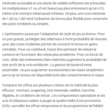
minimale accessible et une durée de validité suffisante est primordial.
Un multiplicateur x1 ou x3 est beaucoup plus intéressant qu’un x10,
même si le montant initial paraît inférieur. De plus, une cote minimale
de 1,50 ou 1,80 rend l’utilisation du bonus plus flexible pour construire
des paris combinés ou simples.
L’optimisation passe par l’adaptation du style de jeu au bonus. Pour
un pari gratuit, privilégier des sélections à forte probabilité de réussite
avec des cotes modérées permet de convertir le bonus en gains
retirables. Pour un cashback, il peut être pertinent de réduire la
variance en favorisant des mises plus prudentes. Pour un boost de
cote, cibler des événements bien maîtrisés augmente la probabilité de
tirer profit de la cote améliorée. La gestion de bankroll reste
essentielle : ne pas augmenter excessivement les mises simplement
parce qu’un bonus est disponible évite des comportements à risque.
Comparer les offres sur plusieurs critères est la méthode la plus
efficace : montant, wagering, cote minimale, validité, marchés
éligibles, et conditions de retrait. Les comparateurs spécialisés et les
avis d’utilisateurs aident à jauger la qualité réelle d’une promotion.
Enfin, surveiller les offres temporaires et les programmes de fidélité