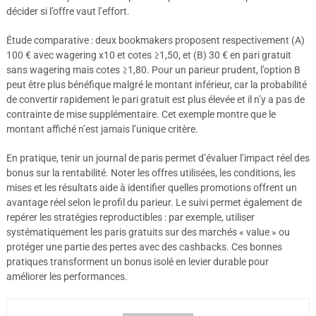
décider si l’offre vaut l’effort.
Étude comparative : deux bookmakers proposent respectivement (A)
100 € avec wagering x10 et cotes ≥1,50, et (B) 30 € en pari gratuit
sans wagering mais cotes ≥1,80. Pour un parieur prudent, l’option B
peut être plus bénéfique malgré le montant inférieur, car la probabilité
de convertir rapidement le pari gratuit est plus élevée et il n’y a pas de
contrainte de mise supplémentaire. Cet exemple montre que le
montant affiché n’est jamais l’unique critère.
En pratique, tenir un journal de paris permet d’évaluer l’impact réel des
bonus sur la rentabilité. Noter les offres utilisées, les conditions, les
mises et les résultats aide à identifier quelles promotions offrent un
avantage réel selon le profil du parieur. Le suivi permet également de
repérer les stratégies reproductibles : par exemple, utiliser
systématiquement les paris gratuits sur des marchés « value » ou
protéger une partie des pertes avec des cashbacks. Ces bonnes
pratiques transforment un bonus isolé en levier durable pour
améliorer les performances.