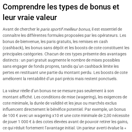
Comprendre les types de bonus et
leur vraie valeur
Avant de chercher le
paris sportif meilleur bonus
, il est essentiel de
connaître les différentes formules proposées par les opérateurs. Les
bonus de bienvenue, les paris gratuits, les remises en cash
(cashback), les bonus sans dépôt et les boosts de cote constituent les
principales catégories. Chacun de ces types présente des avantages
distincts : un pari gratuit augmente le nombre de mises possibles
sans engager de fonds propres, tandis qu’un cashback limite les
pertes en restituant une partie du montant perdu. Les boosts de cote
améliorent la rentabilité d’un pari précis mais restent ponctuels.
La valeur réelle d’un bonus ne se mesure pas seulement à son
montant affiché. Les conditions de mise (wagering), les exigences de
cote minimale, la durée de validité et les jeux ou marchés exclus
influencent directement le bénéfice potentiel. Par exemple, un bonus
de 100 € avec un wagering x10 et une cote minimale de 2,00 nécessite
de jouer 1 000 € à des cotes élevées avant de pouvoir retirer les gains,
ce qui réduit fortement l’avantage initial. Un parieur averti évalue la «