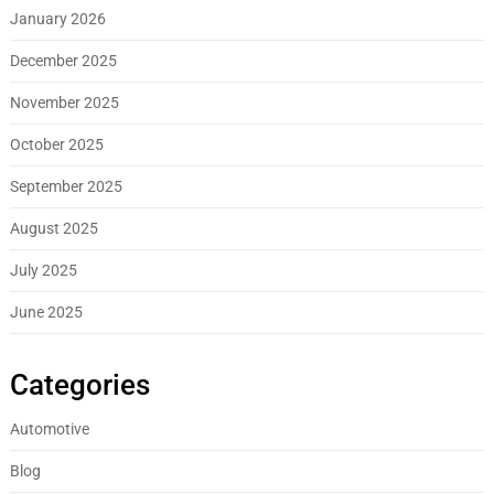
January 2026
December 2025
November 2025
October 2025
September 2025
August 2025
July 2025
June 2025
Categories
Automotive
Blog