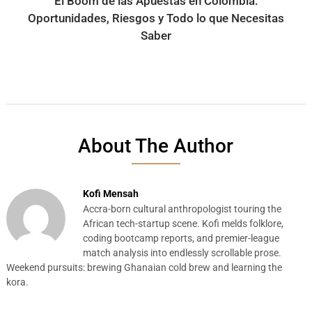
El Boom de las Apuestas en Colombia:
Oportunidades, Riesgos y Todo lo que Necesitas
Saber
About The Author
Kofi Mensah
Accra-born cultural anthropologist touring the
African tech-startup scene. Kofi melds folklore,
coding bootcamp reports, and premier-league
match analysis into endlessly scrollable prose.
Weekend pursuits: brewing Ghanaian cold brew and learning the
kora.